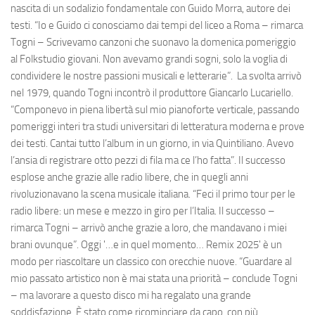
nascita di un sodalizio fondamentale con Guido Morra, autore dei
testi. “Io e Guido ci conosciamo dai tempi del liceo a Roma – rimarca
Togni – Scrivevamo canzoni che suonavo la domenica pomeriggio
al Folkstudio giovani. Non avevamo grandi sogni, solo la voglia di
condividere le nostre passioni musicali e letterarie”. La svolta arrivò
nel 1979, quando Togni incontrò il produttore Giancarlo Lucariello.
“Componevo in piena libertà sul mio pianoforte verticale, passando
pomeriggi interi tra studi universitari di letteratura moderna e prove
dei testi. Cantai tutto l’album in un giorno, in via Quintiliano. Avevo
l’ansia di registrare otto pezzi di fila ma ce l’ho fatta”. Il successo
esplose anche grazie alle radio libere, che in quegli anni
rivoluzionavano la scena musicale italiana. “Feci il primo tour per le
radio libere: un mese e mezzo in giro per l’Italia. Il successo –
rimarca Togni – arrivò anche grazie a loro, che mandavano i miei
brani ovunque”. Oggi '…e in quel momento… Remix 2025' è un
modo per riascoltare un classico con orecchie nuove. “Guardare al
mio passato artistico non è mai stata una priorità – conclude Togni
– ma lavorare a questo disco mi ha regalato una grande
soddisfazione. È stato come ricominciare da capo, con più