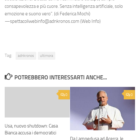
consapevolezza e più cuore. Senza intelligenza artificiale, solo
emozione e suono vero”. (di Federica Mochi)
—spettacoliwebinfo@adnkronos.com (Web Info)
Tag:
adnkronos
ultimora
POTREBBERO INTERESSARTI ANCHE...
0
0
Usa, nuovo shutdown: Casa
Bianca accusa i democratici
Da Lampedusa ad Acerra, le