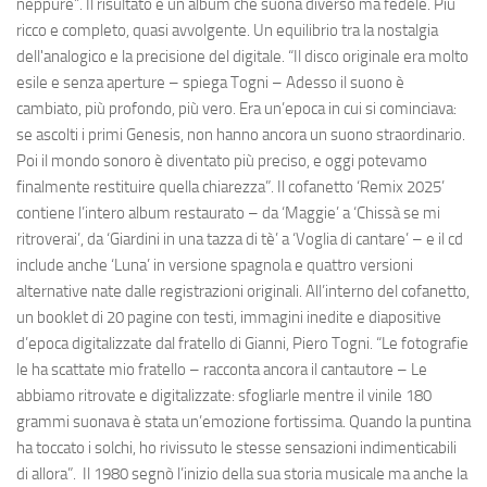
neppure”. Il risultato è un album che suona diverso ma fedele. Più
ricco e completo, quasi avvolgente. Un equilibrio tra la nostalgia
dell'analogico e la precisione del digitale. “Il disco originale era molto
esile e senza aperture – spiega Togni – Adesso il suono è
cambiato, più profondo, più vero. Era un’epoca in cui si cominciava:
se ascolti i primi Genesis, non hanno ancora un suono straordinario.
Poi il mondo sonoro è diventato più preciso, e oggi potevamo
finalmente restituire quella chiarezza”. Il cofanetto ‘Remix 2025’
contiene l’intero album restaurato – da ‘Maggie’ a ‘Chissà se mi
ritroverai’, da ‘Giardini in una tazza di tè’ a ‘Voglia di cantare’ – e il cd
include anche ‘Luna’ in versione spagnola e quattro versioni
alternative nate dalle registrazioni originali. All’interno del cofanetto,
un booklet di 20 pagine con testi, immagini inedite e diapositive
d’epoca digitalizzate dal fratello di Gianni, Piero Togni. “Le fotografie
le ha scattate mio fratello – racconta ancora il cantautore – Le
abbiamo ritrovate e digitalizzate: sfogliarle mentre il vinile 180
grammi suonava è stata un’emozione fortissima. Quando la puntina
ha toccato i solchi, ho rivissuto le stesse sensazioni indimenticabili
di allora”. Il 1980 segnò l’inizio della sua storia musicale ma anche la