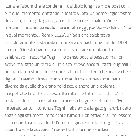
'Luna' e l’album che la contiene – dal titolo lunghissimo e poetico '…
e in quel momento, entrando in teatro vuoto, un pomeriggio vestito
di bianco, mi tolgo la giacca, accendo le luci e sul palco m’invento' –
tornano in una nuova veste. Esce infatti oggi, per Warner Music, '…e
in quel momento… Remix 2025', un’edizione celebrativa
completamente restaurata e remixata dai nastri originali del 1979 in
Lp e cd. “Questo lavoro nasce dall’idea di fare un cofanetto
celebrativo – racconta Togni – Io penso poco al passato ma non
avevo mai fatto un remix di un disco. Avevo ancora i nastri originali, li
ho mandati in studio dove sono stati puliti con tecniche analogiche e
digitali. Ci siamo ritrovati con strumenti che suonavano in parti
diverse da quelle che erano nel disco, e anche un problema
inaspettato: la batteria aveva otto rullanti e tutto era distorto”. Il
restauro del suono è stato un processo lungo e meticoloso. “Ho
imparato tanto – continua Togni – abbiamo allargato gli archi, ridato
spazio agli strumenti, tolto echi e rumori. L’obiettivo era uno: essere
il più rispettosi possibile dell’opera originale ma dare leggibilità a
cose che non la avevano. Ci sono flauti che non ricordavo