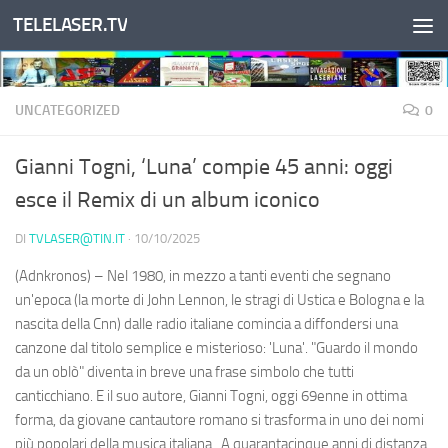
TELELASER.TV
Salta al contenuto
UNCATEGORIZED
0
Gianni Togni, ‘Luna’ compie 45 anni: oggi
esce il Remix di un album iconico
DI
TVLASER@TIN.IT
·
10/10/2025
(Adnkronos) – Nel 1980, in mezzo a tanti eventi che segnano
un'epoca (la morte di John Lennon, le stragi di Ustica e Bologna e la
nascita della Cnn) dalle radio italiane comincia a diffondersi una
canzone dal titolo semplice e misterioso: 'Luna'. "Guardo il mondo
da un oblò" diventa in breve una frase simbolo che tutti
canticchiano. E il suo autore, Gianni Togni, oggi 69enne in ottima
forma, da giovane cantautore romano si trasforma in uno dei nomi
più popolari della musica italiana. A quarantacinque anni di distanza,