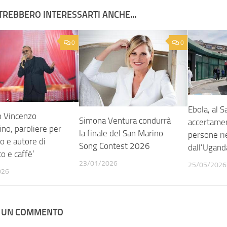
TREBBERO INTERESSARTI ANCHE...
0
0
Ebola, al S
o Vincenzo
Simona Ventura condurrà
accertamen
no, paroliere per
la finale del San Marino
persone ri
o e autore di
Song Contest 2026
dall’Ugand
o e caffè’
23/01/2026
25/05/2026
026
A UN COMMENTO