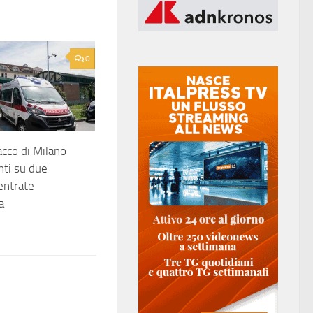
0
acco di Milano
ti su due
entrate
a