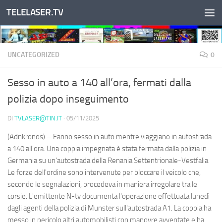
TELELASER.TV
Salta al contenuto
UNCATEGORIZED
0
Sesso in auto a 140 all’ora, fermati dalla
polizia dopo inseguimento
DI
TVLASER@TIN.IT
·
05/11/2025
(Adnkronos) – Fanno sesso in auto mentre viaggiano in autostrada
a 140 all'ora. Una coppia impegnata è stata fermata dalla polizia in
Germania su un'autostrada della Renania Settentrionale-Vestfalia.
Le forze dell'ordine sono intervenute per bloccare il veicolo che,
secondo le segnalazioni, procedeva in maniera irregolare tra le
corsie. L'emittente N-tv documenta l'operazione effettuata lunedì
dagli agenti della polizia di Munster sull'autostrada A1. La coppia ha
messo in pericolo altri automobilisti con manovre avventate e ha