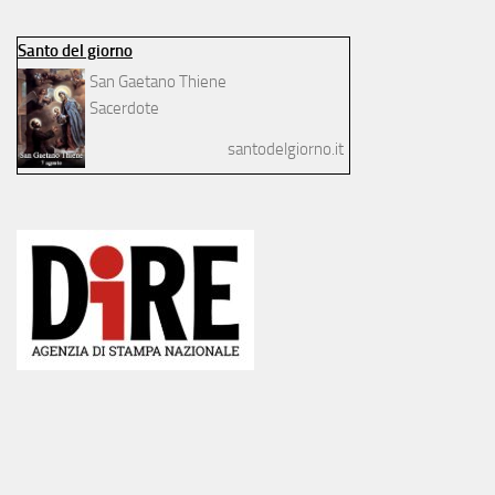
Santo del giorno
San Gaetano Thiene
Sacerdote
santodelgiorno.it