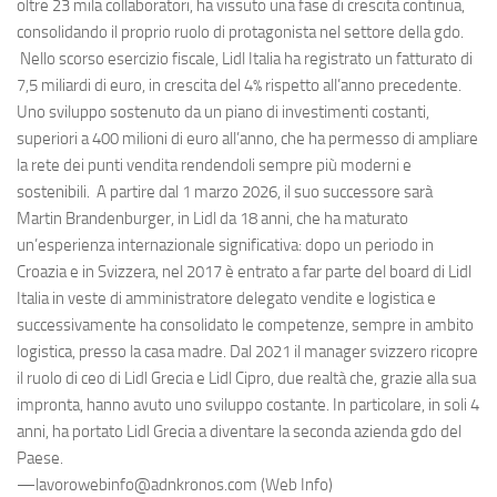
oltre 23 mila collaboratori, ha vissuto una fase di crescita continua,
consolidando il proprio ruolo di protagonista nel settore della gdo.
Nello scorso esercizio fiscale, Lidl Italia ha registrato un fatturato di
7,5 miliardi di euro, in crescita del 4% rispetto all’anno precedente.
Uno sviluppo sostenuto da un piano di investimenti costanti,
superiori a 400 milioni di euro all’anno, che ha permesso di ampliare
la rete dei punti vendita rendendoli sempre più moderni e
sostenibili. A partire dal 1 marzo 2026, il suo successore sarà
Martin Brandenburger, in Lidl da 18 anni, che ha maturato
un’esperienza internazionale significativa: dopo un periodo in
Croazia e in Svizzera, nel 2017 è entrato a far parte del board di Lidl
Italia in veste di amministratore delegato vendite e logistica e
successivamente ha consolidato le competenze, sempre in ambito
logistica, presso la casa madre. Dal 2021 il manager svizzero ricopre
il ruolo di ceo di Lidl Grecia e Lidl Cipro, due realtà che, grazie alla sua
impronta, hanno avuto uno sviluppo costante. In particolare, in soli 4
anni, ha portato Lidl Grecia a diventare la seconda azienda gdo del
Paese.
—lavorowebinfo@adnkronos.com (Web Info)