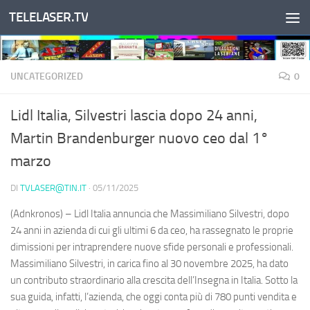
TELELASER.TV
Salta al contenuto
UNCATEGORIZED
0
Lidl Italia, Silvestri lascia dopo 24 anni,
Martin Brandenburger nuovo ceo dal 1°
marzo
DI
TVLASER@TIN.IT
·
05/11/2025
(Adnkronos) – Lidl Italia annuncia che Massimiliano Silvestri, dopo
24 anni in azienda di cui gli ultimi 6 da ceo, ha rassegnato le proprie
dimissioni per intraprendere nuove sfide personali e professionali.
Massimiliano Silvestri, in carica fino al 30 novembre 2025, ha dato
un contributo straordinario alla crescita dell’Insegna in Italia. Sotto la
sua guida, infatti, l’azienda, che oggi conta più di 780 punti vendita e