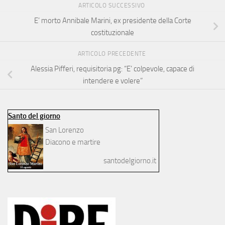
ARTICOLO SUCCESSIVO
E’ morto Annibale Marini, ex presidente della Corte
costituzionale
ARTICOLO PRECEDENTE
Alessia Pifferi, requisitoria pg: “E’ colpevole, capace di
intendere e volere”
Santo del giorno
San Lorenzo
Diacono e martire
santodelgiorno.it