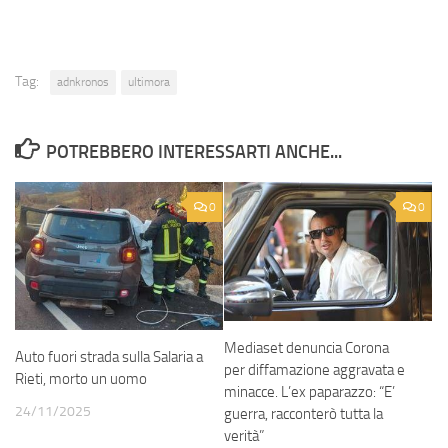
Tag:
adnkronos
ultimora
POTREBBERO INTERESSARTI ANCHE...
0
0
Mediaset denuncia Corona
Auto fuori strada sulla Salaria a
per diffamazione aggravata e
Rieti, morto un uomo
minacce. L’ex paparazzo: “E’
24/11/2025
guerra, racconterò tutta la
verità”