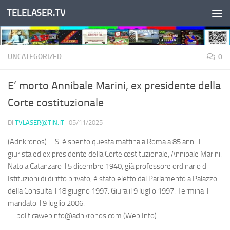
TELELASER.TV
Salta al contenuto
UNCATEGORIZED
0
E’ morto Annibale Marini, ex presidente della
Corte costituzionale
DI
TVLASER@TIN.IT
·
05/11/2025
(Adnkronos) – Si è spento questa mattina a Roma a 85 anni il
giurista ed ex presidente della Corte costituzionale, Annibale Marini.
Nato a Catanzaro il 5 dicembre 1940, già professore ordinario di
Istituzioni di diritto privato, è stato eletto dal Parlamento a Palazzo
della Consulta il 18 giugno 1997. Giura il 9 luglio 1997. Termina il
mandato il 9 luglio 2006.
—politicawebinfo@adnkronos.com (Web Info)