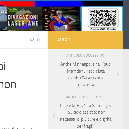
0
ALTRO
ARTICOLO SUCCESSIVO
pi
Anche Minneapolis ha il ‘suo’
Mamdani, il socialista
islamico Fateh tenta il
 non
ribaltone
ARTICOLO PRECEDENTE
Fine vita, Pro Vita & Famiglia:
“Suicidio assistito non
necessario, più cure e dignità
per fragili”
ico del paziente