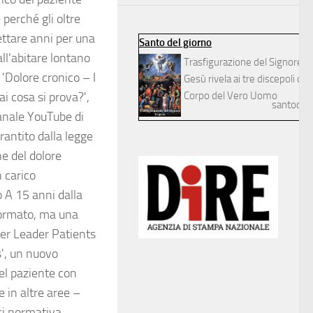
 perché gli oltre
ettare anni per una
Santo del giorno
all'abitare lontano
Trasfigurazione del Signore
 'Dolore cronico – I
Gesù rivela ai tre discepoli dilett
ai cosa si prova?',
Corpo del Vero Uomo
santodelg
canale YouTube di
arantito dalla legge
ne del dolore
 carico
io A 15 anni dalla
normato, ma una
ster Leader Patients
s', un nuovo
el paziente con
e in altre aree –
si normativa,