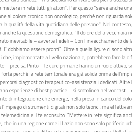
a mettere in rete tutti gli attori". Per questo "serve anche u
ne al dolore cronico non oncologico, perché non riguarda solo 
 la qualità della vita quotidiana delle persone". Nel contesto,
a anche la questione demografica. "Il dolore della vecchiaia 
rato inevitabile – avverte Fedeli – Con l'invecchiamento dell
. E dobbiamo essere pronti". Oltre a quella ligure ci sono alt
i che, implementate a livello nazionale, potrebbero fare la di
e – precisa Pinto – le cure primarie hanno un ruolo attivo, se
forte perché la rete territoriale era già solida prima dell'im
 percorsi diagnostico terapeutico-assistenziali dedicati. Altre
ano esperienze di best practice – si sottolinea nel vodcast –
nte di integrazione che emerge, nella presa in carico del dolo
 l'impiego di strumenti digitali non solo teorici, ma effettivam
 telemedicina e il teleconsulto. "Mettere in rete significa an
e, che in una regione come il Lazio non sono solo periferie ur
 province, aree più difficili da raggiungere – osserva Della C