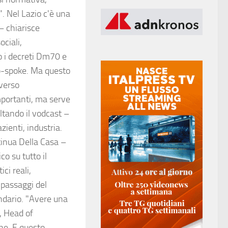
". Nel Lazio c'è una
– chiarisce
ciali,
o i decreti Dm70 e
ub-spoke. Ma questo
iverso
importanti, ma serve
ltando il vodcast –
zienti, industria.
tinua Della Casa –
o su tutto il
ci reali,
 passaggi del
ndario. "Avere una
, Head of
ne. E questo