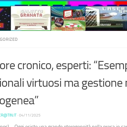
GORIZED
ore cronico, esperti: “Esem
ionali virtuosi ma gestione
ogenea”
ER@TIN.IT
·
04/11/2025
nos) – Oggi esiste una grande eterogeneità nella presa in car