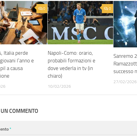
0
0
, Italia perde
Napoli-Como: orario,
Sanremo 2
giovani l’anno e
probabili formazioni e
Ramazzotti
pil a causa
dove vederla in tv (in
successo n
ione
chiaro)
27/02/2026
026
10/02/2026
A UN COMMENTO
ento
*