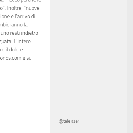
". Inoltre, "nuove
ne e l'arrivo di
ambieranno la
uno resti indietro
uata. L'intero
e il dolore
kronos.com e su
@telelaser