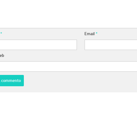
e
*
Email
*
web