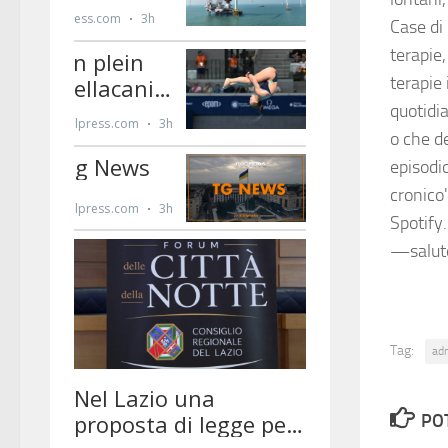
Case di
terapie
terapie 
quotidia
o che d
episodio
cronico
Spotify
—salut
Tag:
ad
PO