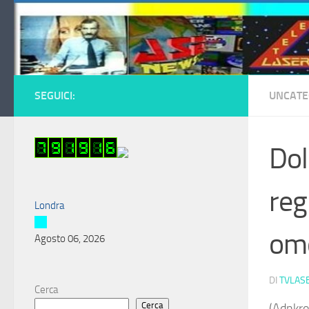
Salta al contenuto
SEGUICI:
UNCATE
Dol
reg
Londra
om
Agosto 06, 2026
DI
TVLAS
Cerca
Cerca
(Adnkro