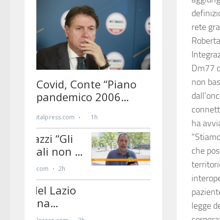
definizi
rete gr
Roberta
Integra
Dm77 ch
non bas
dall'onc
connette
ha avvia
"Stiamo
che pos
territor
interope
pazient
legge d
corpora