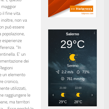
na maggior
il fine vita.
 inoltre, non va
non può essere
a popolazione,
Salerno
re esperienze
29°C
fferenza. "In
ntinella. E' un
plementazione dei
Sereno
 Regioni
2.2 m/s
71%
 e un elemento
761
mmHg
re cronico,
ente utilizzati,
21:00
22:00
23:00
00
che raggiungere le
‹
›
bane, ma territori
29°C
28°C
28°C
27
asa – Ecco perché le