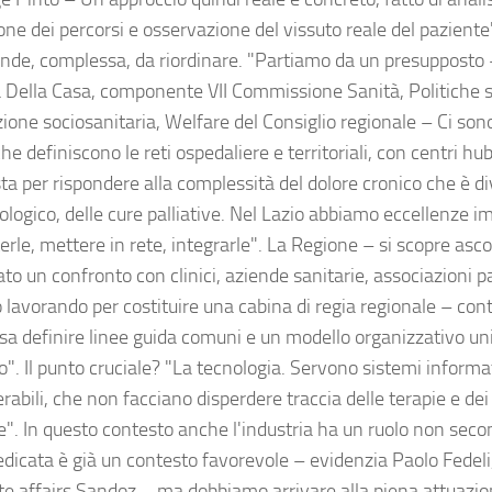
one dei percorsi e osservazione del vissuto reale del paziente
ande, complessa, da riordinare. "Partiamo da un presupposto 
 Della Casa, componente VII Commissione Sanità, Politiche so
zione sociosanitaria, Welfare del Consiglio regionale – Ci son
e definiscono le reti ospedaliere e territoriali, con centri h
ta per rispondere alla complessità del dolore cronico che è d
ologico, delle cure palliative. Nel Lazio abbiamo eccellenze 
rle, mettere in rete, integrarle". La Regione – si scopre asco
to un confronto con clinici, aziende sanitarie, associazioni pa
 lavorando per costituire una cabina di regia regionale – con
sa definire linee guida comuni e un modello organizzativo unic
io". Il punto cruciale? "La tecnologia. Servono sistemi informati
rabili, che non facciano disperdere traccia delle terapie e dei
e". In questo contesto anche l'industria ha un ruolo non seco
edicata è già un contesto favorevole – evidenzia Paolo Fedeli
te affairs Sandoz – ma dobbiamo arrivare alla piena attuazio