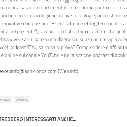
 comunità saranno fondamentali come primo punto di accesso
, anche non farmacologiche, nuove tecnologie, neurostimolazio
innovative che possono essere fatte in setting territoriali, c
nità del paziente", sempre con l'obiettivo di evitare che qualc
ebba vivere anni senza una diagnosi e senza una terapia adeg
 del vodcast 'E tu, sai cosa si prova? Comprendere e affrontar
' è online sul canale YouTube e nella sezione podcast di adn
.
ewebinfo@adnkronos.com (Web Info)
nkronos
ultimora
TREBBERO INTERESSARTI ANCHE...