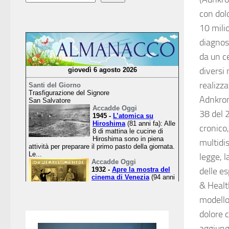
con dolo
10 mili
diagnosi
da un ce
diversi 
realizz
Adnkrono
38 del 2
cronico
multidis
legge, 
delle es
& Health
modello
dolore c
aggiung