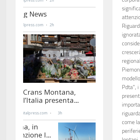
signific
attenzio
Riguarda
ignorat
conside
crescerà
regional
Piemont
modello 
Pdta", i
present
importa
riguarda
come la
periferi
lontani,