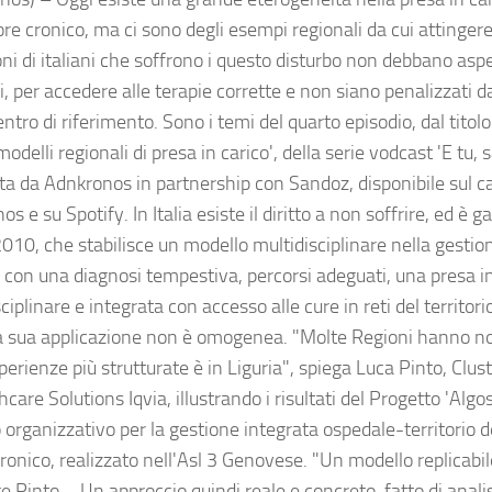
re cronico, ma ci sono degli esempi regionali da cui attingere
oni di italiani che soffrono i questo disturbo non debbano asp
, per accedere alle terapie corrette e non siano penalizzati d
ntro di riferimento. Sono i temi del quarto episodio, dal titolo
modelli regionali di presa in carico', della serie vodcast 'E tu, s
ata da Adnkronos in partnership con Sandoz, disponibile sul 
s e su Spotify. In Italia esiste il diritto a non soffrire, ed è g
010, che stabilisce un modello multidisciplinare nella gestio
, con una diagnosi tempestiva, percorsi adeguati, una presa in
ciplinare e integrata con accesso alle cure in reti del territor
la sua applicazione non è omogenea. "Molte Regioni hanno 
perienze più strutturate è in Liguria", spiega Luca Pinto, Clu
care Solutions Iqvia, illustrando i risultati del Progetto 'Algo
 organizzativo per la gestione integrata ospedale-territorio d
ronico, realizzato nell'Asl 3 Genovese. "Un modello replicabil
e Pinto – Un approccio quindi reale e concreto, fatto di anali