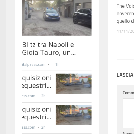
The Voic
novembr
quello 
11/11/2
LASCI
Comm
Nom