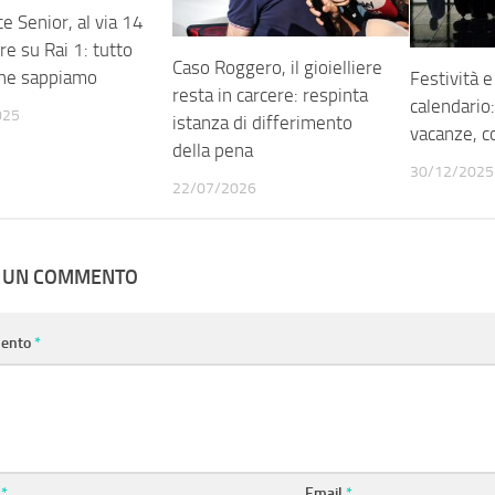
e Senior, al via 14
e su Rai 1: tutto
Caso Roggero, il gioielliere
che sappiamo
Festività e
resta in carcere: respinta
calendario
025
istanza di differimento
vacanze, c
della pena
30/12/2025
22/07/2026
A UN COMMENTO
ento
*
e
*
Email
*