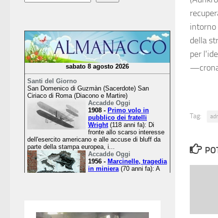
recupera
intorno 
della st
per l'id
—crona
Tag:
ad
PO