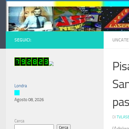
Salta al contenuto
SEGUICI:
UNCATE
Pis
San
Londra
pa
Agosto 08, 2026
DI
TVLAS
Cerca
Cerca
(Adnkro