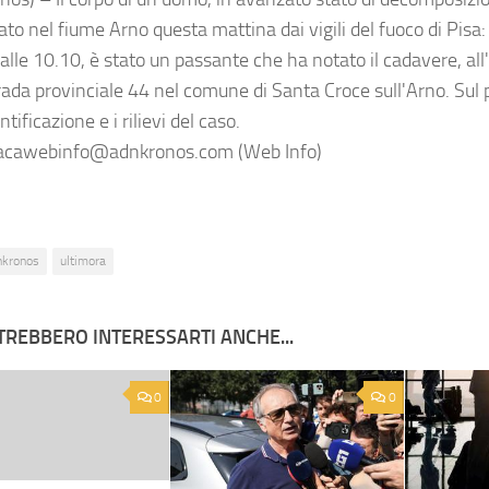
to nel fiume Arno questa mattina dai vigili del fuoco di Pisa: 
alle 10.10, è stato un passante che ha notato il cadavere, all
rada provinciale 44 nel comune di Santa Croce sull'Arno. Sul p
entificazione e i rilievi del caso.
cawebinfo@adnkronos.com (Web Info)
nkronos
ultimora
TREBBERO INTERESSARTI ANCHE...
0
0