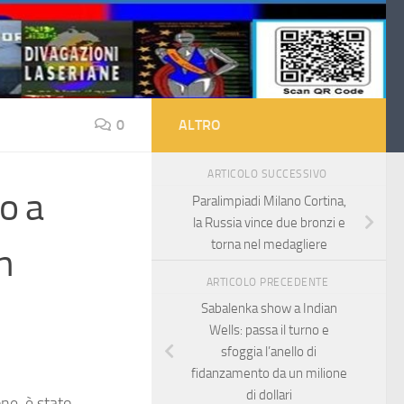
0
ALTRO
ARTICOLO SUCCESSIVO
o a
Paralimpiadi Milano Cortina,
la Russia vince due bronzi e
torna nel medagliere
n
ARTICOLO PRECEDENTE
Sabalenka show a Indian
Wells: passa il turno e
sfoggia l’anello di
fidanzamento da un milione
di dollari
ne, è stato