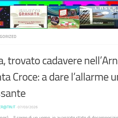
GORIZED
a, trovato cadavere nell’Arn
ta Croce : a dare l’allarme u
ssante
ER@TIN.IT
·
07/03/2026
nos) – Il corpo di un uomo, in avanzato stato di decomposizio