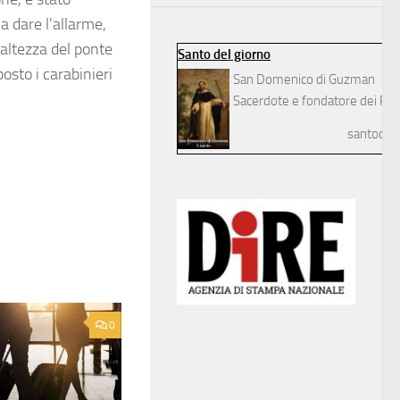
a dare l'allarme,
'altezza del ponte
Santo del giorno
osto i carabinieri
San Domenico di Guzman
Sacerdote e fondatore dei Pre
santodelg
0