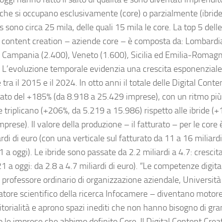
 che si occupano esclusivamente (core) o parzialmente (ibride)
 sono circa 25 mila, delle quali 15 mila le core. La top 5 delle
i content creation – aziende core – è composta da: Lombardia
, Campania (2.400), Veneto (1.600), Sicilia ed Emilia-Romagn
. L’evoluzione temporale evidenzia una crescita esponenziale
tra il 2015 e il 2024. In otto anni il totale delle Digital Conte
to del +185% (da 8.918 a 25.429 imprese), con un ritmo più 
e triplicano (+206%, da 5.219 a 15.986) rispetto alle ibride (
prese). Il valore della produzione – il fatturato – per le core
rdi di euro (con una verticale sul fatturato da 11 a 16 miliardi
 a oggi). Le ibride sono passate da 2.2 miliardi a 4.7: crescit
1 a oggi: da 2.8 a 4.7 miliardi di euro). “Le competenze digita
, professore ordinario di organizzazione aziendale, Università
atore scientifico della ricerca Infocamere – diventano motore
torialità e aprono spazi inediti che non hanno bisogno di gran
 le imprese che abbimo definito Core. Il Digital Content Crea