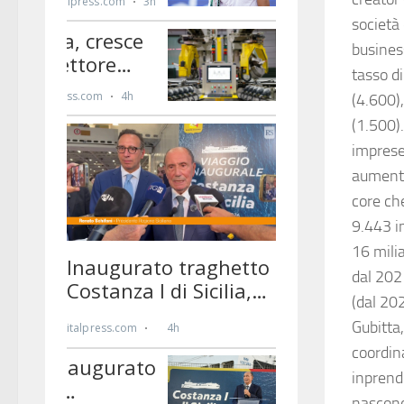
società
business
tasso d
(4.600)
(1.500)
imprese 
aumenta
core ch
9.443 im
16 milia
dal 2021
(dal 202
Gubitta
coordin
inprendi
nascono