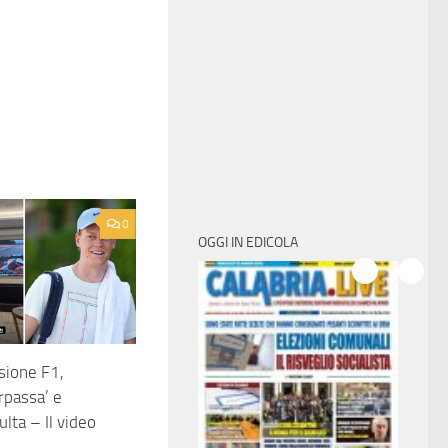
0
OGGI IN EDICOLA
sione F1,
rpassa’ e
lta – Il video