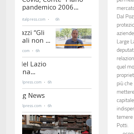
mercato 
Dal Pozz
protezio
aziende 
Large L
deputato
relazion
quel mo
proprie
più che 
mettere 
capital
indispe
temere 
Potti.
—econo