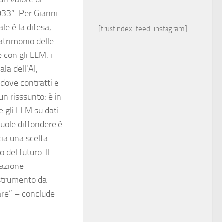
2033”. Per Gianni
le è la difesa,
[trustindex-feed-instagram]
patrimonio delle
 con gli LLM: i
la dell'AI,
 dove contratti e
un risssunto: è in
 gli LLM su dati
uole diffondere è
ia una scelta:
del futuro. Il
razione
 strumento da
are” – conclude