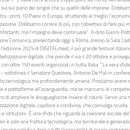
, sia sul piano dei singoli che su quello delle imprese. Dobbi
tra i primi 10 Paesi in Europa, sfruttando al meglio l’economi
zzazione. Dobbiamo correre di più, con l’obiettivo di fare più i
nfortanti, ma l’impegno deve continuare". A dirlo Gianni Potti
one Comunica, presentando oggi a Roma, presso la Sala Cadut
l’edizione 2025 di DIGITALmeet, il più grande festival italian
abetizzazione digitale, che prende il via il 20 ottobre e proseg
 con oltre 150 eventi organizzati in tutta Italia. "La vera sfid
e – sottolinea il Senatore Questore, Antonio De Poli in conf
nto tecnologica ma profondamente umana. Possiamo avere in
e e piattaforme all’avanguardia, ma se mancano le compete
mo di ampliare le disuguaglianze invece di ridurle. Serve una
zzazione digitale, capillare e condivisa, che coinvolga scuola, 
e istituzioni. È una sfida che riguarda la coesione sociale del 
on è solo una frattura tecnologica, ma territoriale e generazio
 umano significa dare a tutti la possibilità di essere protagoni