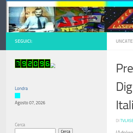
Salta al contenuto
SEGUICI:
UNCATE
Pre
Dig
Londra
Ital
Agosto 07, 2026
DI
TVLAS
Cerca
Cerca
(Adnkron