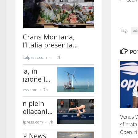
Tag:
ad
PO
Venus W
sfiorata
Open: r