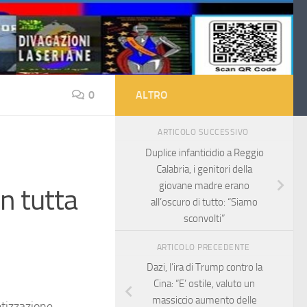
0
ALTRO
ARTICOLO SUCCESSIVO
Duplice infanticidio a Reggio
Calabria, i genitori della
giovane madre erano
n tutta
all’oscuro di tutto: “Siamo
sconvolti”
ARTICOLO PRECEDENTE
Dazi, l’ira di Trump contro la
Cina: “E’ ostile, valuto un
massiccio aumento delle
etizzazione