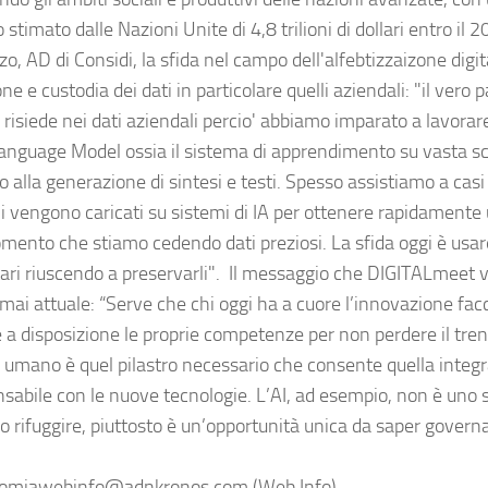
stimato dalle Nazioni Unite di 4,8 trilioni di dollari entro il 
o, AD di Considi, la sfida nel campo dell'alfebtizzaizone digita
ne e custodia dei dati in particolare quelli aziendali: "il vero 
risiede nei dati aziendali percio' abbiamo imparato a lavorare
anguage Model ossia il sistema di apprendimento su vasta sca
 alla generazione di sintesi e testi. Spesso assistiamo a casi
i vengono caricati su sistemi di IA per ottenere rapidamente 
mento che stiamo cedendo dati preziosi. La sfida oggi è usare
tari riuscendo a preservarli". Il messaggio che DIGITALmeet v
mai attuale: “Serve che chi oggi ha a cuore l’innovazione facc
a disposizione le proprie competenze per non perdere il treno 
e umano è quel pilastro necessario che consente quella integ
nsabile con le nuove tecnologie. L’AI, ad esempio, non è uno
o rifuggire, piuttosto è un’opportunità unica da saper govern
miawebinfo@adnkronos.com (Web Info)