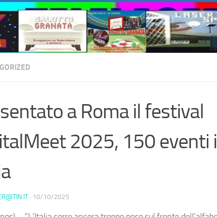
GORIZED
sentato a Roma il festival
italMeet 2025, 150 eventi i
ia
ER@TIN.IT
·
10/10/2025
os) – "L’Italia corre ancora troppo poco sul fronte dell’alfab