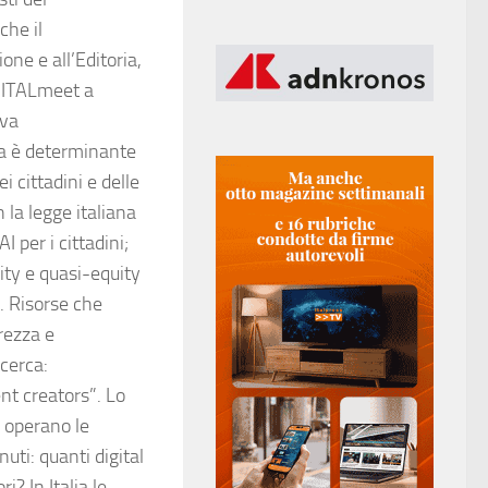
che il
one e all’Editoria,
IGITALmeet a
ova
sa è determinante
 cittadini e delle
la legge italiana
I per i cittadini;
uity e quasi-equity
. Risorse che
rezza e
cerca:
ent creators”. Lo
 operano le
uti: quanti digital
i? In Italia le