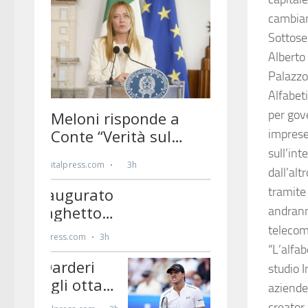
cambiam
Sottoseg
Alberto
Palazzo
Alfabet
per gove
imprese
sull’int
dall’alt
tramite
andrann
telecom
“L’alfab
studio 
aziende 
creator 