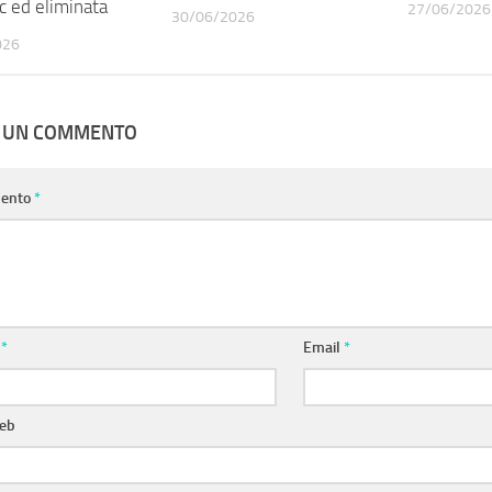
c ed eliminata
27/06/2026
30/06/2026
026
A UN COMMENTO
ento
*
e
*
Email
*
web