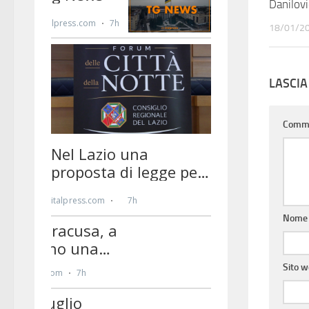
Danilovi
18/01/2
LASCI
Comm
Nom
Sito 