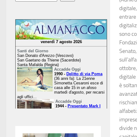
digitale
entrare 
digitali
sono co
Fondazi
Senato, 
sull’alf
ottobre,
digital
è solta
avanzat
rischia
alfabeti
imprese 
divide n
capitale