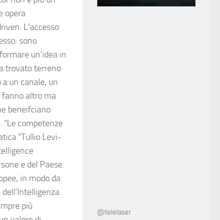
e opera
driven. L’accesso
resso: sono
asformare un’idea in
a trovato terreno
o a un canale, un
 fanno altro ma
ne beneifciano
e”. “Le competenze
tica “Tullio Levi-
telligence
rsone e del Paese.
uropee, in modo da
dell’Intelligenza
sempre più
@telelaser
un valore di