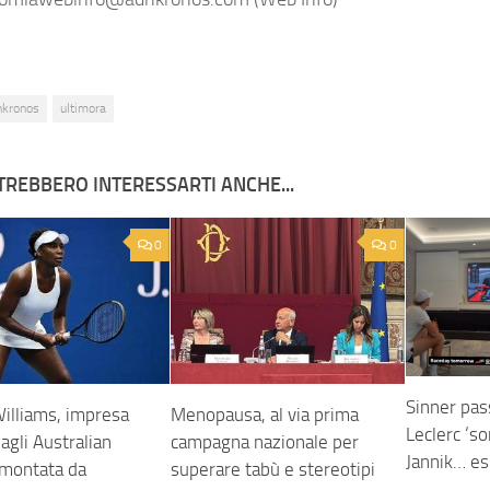
nkronos
ultimora
TREBBERO INTERESSARTI ANCHE...
0
0
Sinner pas
illiams, impresa
Menopausa, al via prima
Leclerc ‘so
 agli Australian
campagna nazionale per
Jannik… esu
imontata da
superare tabù e stereotipi