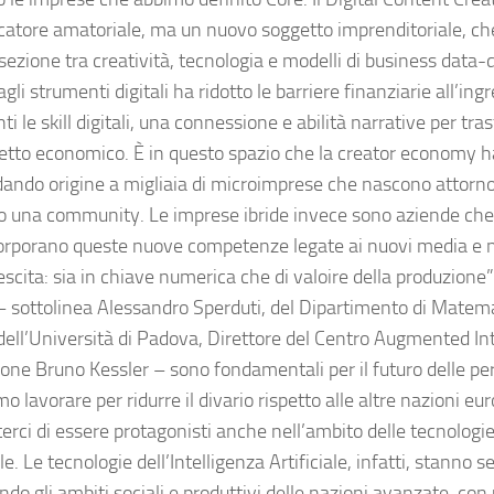
atore amatoriale, ma un nuovo soggetto imprenditoriale, ch
rsezione tra creatività, tecnologia e modelli di business data-
agli strumenti digitali ha ridotto le barriere finanziarie all’ing
nti le skill digitali, una connessione e abilità narrative per tr
etto economico. È in questo spazio che la creator economy h
, dando origine a migliaia di microimprese che nascono attorn
o una community. Le imprese ibride invece sono aziende che
orporano queste nuove competenze legate ai nuovi media e 
rescita: sia in chiave numerica che di valoire della produzion
i – sottolinea Alessandro Sperduti, del Dipartimento di Matema
’ dell’Università di Padova, Direttore del Centro Augmented In
one Bruno Kessler – sono fondamentali per il futuro delle pe
 lavorare per ridurre il divario rispetto alle altre nazioni e
rci di essere protagonisti anche nell’ambito delle tecnologie 
ale. Le tecnologie dell’Intelligenza Artificiale, infatti, stanno 
o gli ambiti sociali e produttivi delle nazioni avanzate, con 