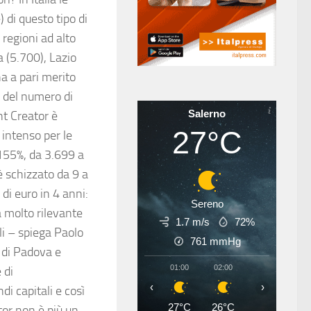
 di questo tipo di
 regioni ad alto
 (5.700), Lazio
a a pari merito
 del numero di
Salerno
nt Creator è
27°C
intenso per le
+155%, da 3.699 a
 è schizzato da 9 a
 di euro in 4 anni:
Sereno
a molto rilevante
1.7 m/s
72%
li – spiega Paolo
761
mmHg
 di Padova e
01:00
02:00
03:00
04
 di
‹
›
di capitali e così
27°C
26°C
26°C
25
tor non è più un