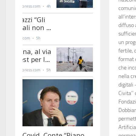
comunic
all’inte
diffuso 
sufficie
un prog
fertile
format 
che inc
nella c
digital
Civita’
Fondazi
Dobbiamo
permette
Artifici
permeand