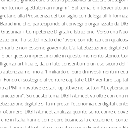
ento, non spettatori ai margini”. Sul tema, è intervenuto an
retario alla Presidenza del Consiglio con delega all’Informazi
 Barachini, che, partecipando al convegno organizzato da D
 Giustiniani, Competenze Digitali e Istruzione, Verso una Nu
izzazione, ha sottolineato che “avere confidenza con qualco
rnarla e non esserne governati. L’alfabetizzazione digitale dei
 è per questo imprescindibile in questo momento storico. Con 
elligenza artificiale, da un lato consentiamo un uso sicuro dell’A
ro autorizziamo fino a 1 miliardo di euro di investimenti in eq
 il Fondo di sostegno al venture capital e CDP Venture Capital
o a PMI innovative e start-up attive nei settori AI, cybersicu
unicazioni”. Su questo tema DIGITALmeet va oltre con una ri
etizzazione digitale si fa impresa: l’economia dei digital cont
InfoCamere-DIGITALmeet analizza quante sono, come e dove
che in Italia hanno come core business la creazione di conten
oggi hanno fatto il salto di qualità e sono diventati imprenditor