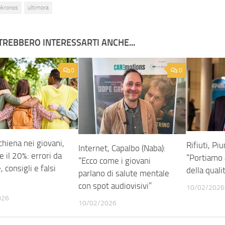
nkronos
ultimora
TREBBERO INTERESSARTI ANCHE...
0
0
chiena nei giovani,
Rifiuti, Piu
Internet, Capalbo (Naba):
e il 20%: errori da
“Portiamo a
“Ecco come i giovani
, consigli e falsi
della quali
parlano di salute mentale
con spot audiovisivi”
10/02/2026
026
10/02/2026