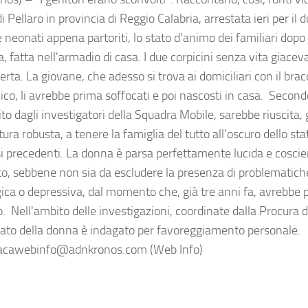
 Pellaro in provincia di Reggio Calabria, arrestata ieri per il 
e neonati appena partoriti, lo stato d'animo dei familiari dop
, fatta nell'armadio di casa. I due corpicini senza vita giacevan
rta. La giovane, che adesso si trova ai domiciliari con il brac
nico, li avrebbe prima soffocati e poi nascosti in casa. Secon
ito dagli investigatori della Squadra Mobile, sarebbe riuscita,
ura robusta, a tenere la famiglia del tutto all'oscuro dello st
i precedenti. La donna è parsa perfettamente lucida e coscie
o, sebbene non sia da escludere la presenza di problematich
ica o depressiva, dal momento che, già tre anni fa, avrebbe pa
. Nell'ambito delle investigazioni, coordinate dalla Procura d
nzato della donna è indagato per favoreggiamento personale.
cawebinfo@adnkronos.com (Web Info)