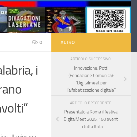
0
ALTRO
ARTICOLO SUCCESSIVO
labria, i
Innovazione, Potti
(Fondazione Comunica):
“Digitalmeet per
erano
l’alfabetizzazione digitale”
volti”
ARTICOLO PRECEDENTE
Presentato a Roma il festival
DigitalMeet 2025, 150 eventi
in tutta Italia
cine alla giovane