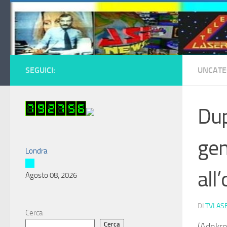
Salta al contenuto
SEGUICI:
UNCATE
Dup
gen
Londra
all
Agosto 08, 2026
DI
TVLAS
Cerca
Cerca
(Adnkron