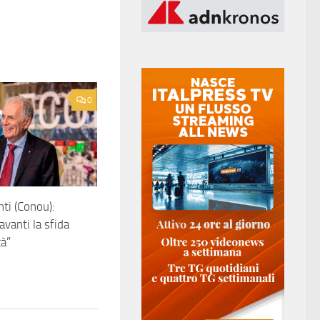
0
nti (Conou):
vanti la sfida
tà”