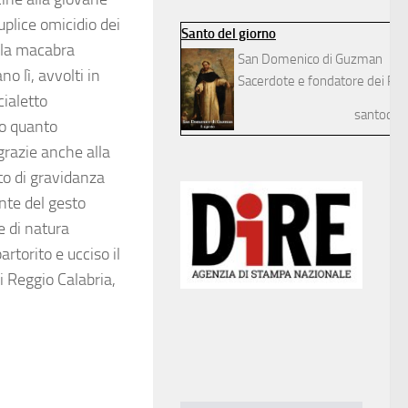
duplice omicidio dei
Santo del giorno
o la macabra
San Domenico di Guzman
o lì, avvolti in
Sacerdote e fondatore dei Pre
cialetto
santodelg
do quanto
 grazie anche alla
ato di gravidanza
nte del gesto
e di natura
rtorito e ucciso il
i Reggio Calabria,