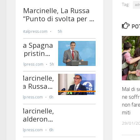
Tag:
ad
PO
Mal di s
ne soffr
non fare
miti
29/01/2