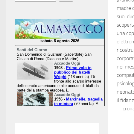
madre di
suoi du
scoperta
una cope
elettro
ricostru
corporat
nei mes
compiut
psicolog
neonato
il fida
—crona