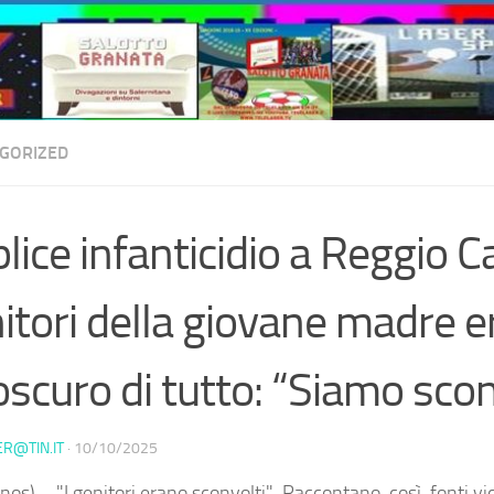
GORIZED
lice infanticidio a Reggio Ca
itori della giovane madre 
’oscuro di tutto: “Siamo scon
ER@TIN.IT
·
10/10/2025
os) – "I genitori erano sconvolti". Raccontano, così, fonti vi