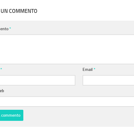
A UN COMMENTO
ento
*
e
*
Email
*
web