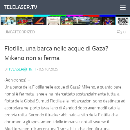
TELELASER.TV
Salta al contenuto
UNCATEGORIZED
0
Flotilla, una barca nelle acque di Gaza?
Mikeno non si ferma
DI
TVLASER@TIN.IT
·
02/10/2025
(Adnkronos) –
Una barca della Flotilla nelle acque di Gaza? Mikeno, a quanto pare,
non si è fermata. Israele ha intercettato sostanzialmente tutta la
flotta della Global Sumud Flotilla e le imbarcazioni sono destinate ad
approdare nel porto israeliano di Ashdod dopo aver modificato la
propria rotta. Secondo il tracker abbinato al sito della Flotilla, che
documenta gli spostamenti delle imbarcazioni attraverso il
Mediterraneo, c'è ancora una 'traccia blu', che identifica una