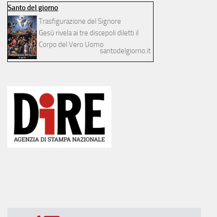
Santo del giorno
Trasfigurazione del Signore
Gesù rivela ai tre discepoli diletti il
Corpo del Vero Uomo
santodelgiorno.it