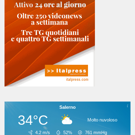
Salerno
34°C
Molto nuvoloso
4.2 m/s
52%
761
mmHg