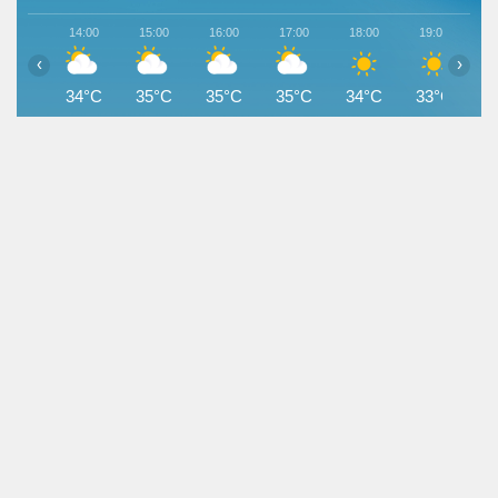
14:00
15:00
16:00
17:00
18:00
19:00
2
‹
›
34°C
35°C
35°C
35°C
34°C
33°C
3