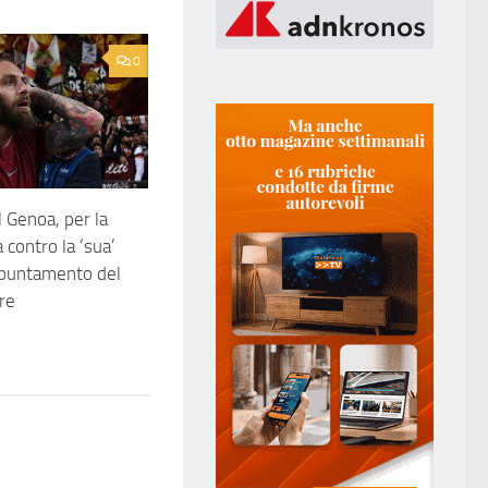
0
l Genoa, per la
 contro la ‘sua’
ppuntamento del
re