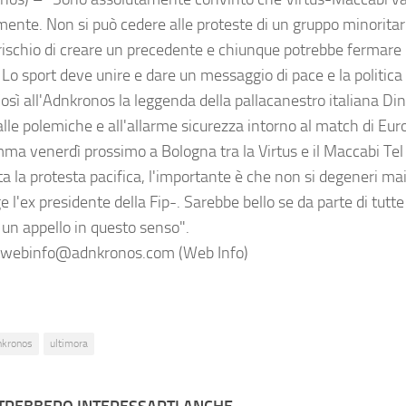
mente. Non si può cedere alle proteste di un gruppo minoritar
l rischio di creare un precedente e chiunque potrebbe fermare 
 Lo sport deve unire e dare un messaggio di pace e la politic
 Così all'Adnkronos la leggenda della pallacanestro italiana D
lle polemiche e all'allarme sicurezza intorno al match di Eur
ma venerdì prossimo a Bologna tra la Virtus e il Maccabi Tel
a la protesta pacifica, l'importante è che non si degeneri mai
 l'ex presidente della Fip-. Sarebbe bello se da parte di tutte 
e un appello in questo senso".
webinfo@adnkronos.com (Web Info)
nkronos
ultimora