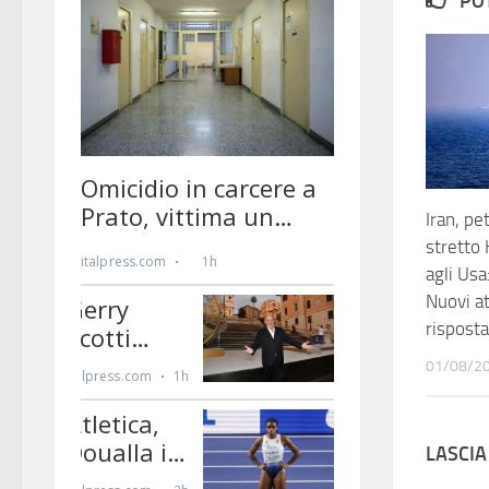
PO
Iran, pet
stretto
agli Usa
Nuovi at
risposta
01/08/2
LASCI