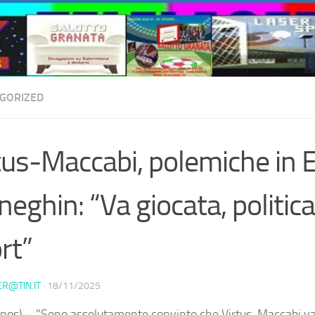
GORIZED
tus-Maccabi, polemiche in 
eghin: “Va giocata, politica
rt”
ER@TIN.IT
·
18/11/2025
nos) – "Sono assolutamente convinto che Virtus-Maccabi va