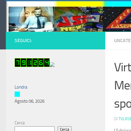
Salta al contenuto
SEGUICI:
UNCATE
Vir
Men
Londra
spo
Agosto 06, 2026
DI
TVLAS
Cerca
Cerca
(Adnkro