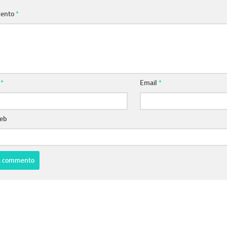
ento
*
e
*
Email
*
web