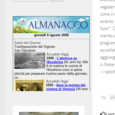
regolar
corre i
evento.
fuori".
merito a
program
accettat
aggiunge
ci foss
—sport
Tag:
ad