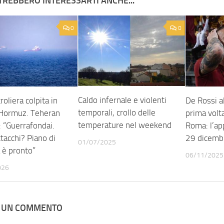
TREBBERO INTERESSARTI ANCHE...
0
0
Caldo infernale e violenti
roliera colpita in
De Rossi a
temporali, crollo delle
 Hormuz. Teheran
prima volta
temperature nel weekend
: “Guerrafondai.
Roma: l’a
tacchi? Piano di
29 dicemb
01/07/2025
 è pronto”
06/11/2025
026
A UN COMMENTO