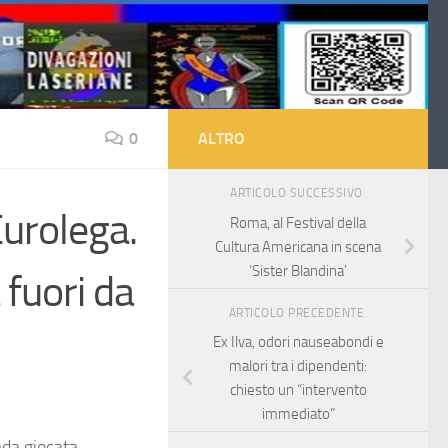
0
ALTRO
ARTICOLO SUCCESSIVO
Eurolega.
Roma, al Festival della
Cultura Americana in scena
‘Sister Blandina’
 fuori da
ARTICOLO PRECEDENTE
Ex Ilva, odori nauseabondi e
malori tra i dipendenti:
chiesto un “intervento
immediato”
da giocata