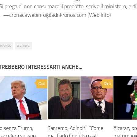
Si prega di non consumare il prodotto, scrive il ministero, e di
a. —cronacawebinfo@adnkronos.com (Web Info)
nkronos
ultimora
TREBBERO INTERESSARTI ANCHE...
0
0
o senza Trump,
Sanremo, Adinolfi: “Come
Alcaraz, pr
 accelera sul suo
mai Carlo Conti ha cast
matrimonio