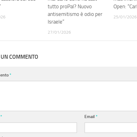
’
tutto proPal? Nuovo
Open: “Car
antisemitismo è odio per
026
25/01/2026
Israele”
27/01/2026
A UN COMMENTO
ento
*
e
*
Email
*