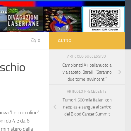
0
ALTRO
ARTICOLO SUCCESSIVO
ischio
Campionati A1 pallanuoto al
via sabato, Barelli: “Saranno
due tornei avvincenti”
ARTICOLO PRECEDENTE
Tumori, 500mila italiani con
neoplasie sangue al centro
uova 'Le coccoline'
del Blood Cancer Summit
oni da 4 e da 6
 ministero della