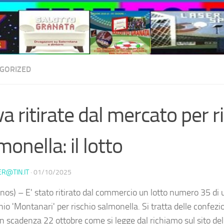
GORIZED
a ritirate dal mercato per r
monella: il lotto
ER@TIN.IT
·
01/10/2025
nos) – E' stato ritirato dal commercio un lotto numero 35 di 
io 'Montanari' per rischio salmonella. Si tratta delle confezi
n scadenza 22 ottobre come si legge dal richiamo sul sito del