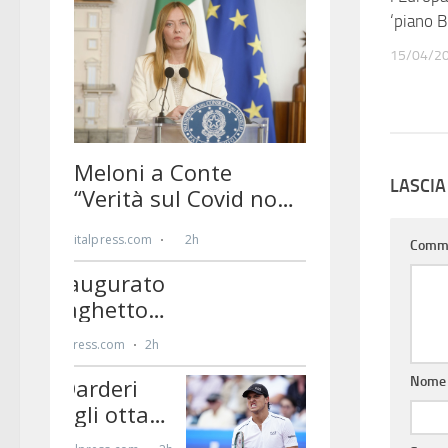
‘piano B
15/04/2
LASCI
Comm
Nom