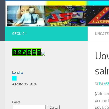
Salta al contenuto
SEGUICI:
UNCATE
Uov
sal
Londra
DI
TVLAS
Agosto 06, 2026
(Adnkro
di march
Cerca
uova co
Cerca