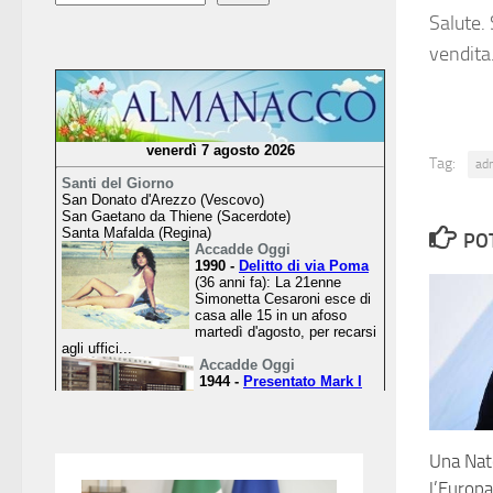
Salute. 
vendit
Tag:
ad
PO
Una Nat
l’Europa