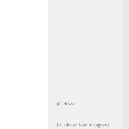
@telelaser
[trustindex-feed-instagram]