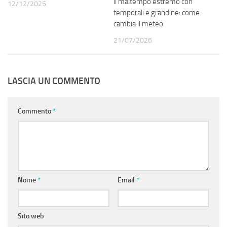
il maltempo estremo con
12/12/2025
temporali e grandine: come
cambia il meteo
21/07/2026
LASCIA UN COMMENTO
Commento
*
Nome
*
Email
*
Sito web