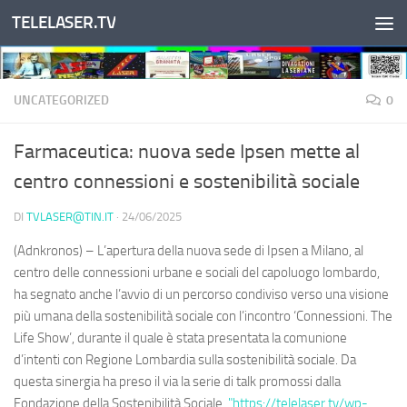
TELELASER.TV
Salta al contenuto
UNCATEGORIZED
0
Farmaceutica: nuova sede Ipsen mette al
centro connessioni e sostenibilità sociale
DI
TVLASER@TIN.IT
·
24/06/2025
(Adnkronos) – L’apertura della nuova sede di Ipsen a Milano, al
centro delle connessioni urbane e sociali del capoluogo lombardo,
ha segnato anche l’avvio di un percorso condiviso verso una visione
più umana della sostenibilità sociale con l’incontro ‘Connessioni. The
Life Show’, durante il quale è stata presentata la comunione
d’intenti con Regione Lombardia sulla sostenibilità sociale. Da
questa sinergia ha preso il via la serie di talk promossi dalla
Fondazione della Sostenibilità Sociale.
"https://telelaser.tv/wp-