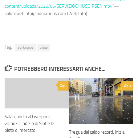
content/uploads/2025/06/SERVIZIOCHIUSOIPSEN.mp4"
—
salutewebinfo@adnkronos.com (Web Info)
Tag:
adnkronos
video
POTREBBERO INTERESSARTI ANCHE...
0
0
Salah, addio al Liverpool
vicino? L’indizio di Slot e le
piste di mercato
Tregua dal caldo record, inizia