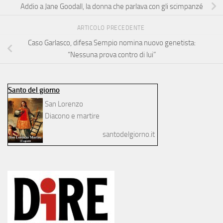
Addio a Jane Goodall, la donna che parlava con gli scimpanzé
ARTICOLO PRECEDENTE
Caso Garlasco, difesa Sempio nomina nuovo genetista:
“Nessuna prova contro di lui”
Santo del giorno
San Lorenzo
Diacono e martire
santodelgiorno.it