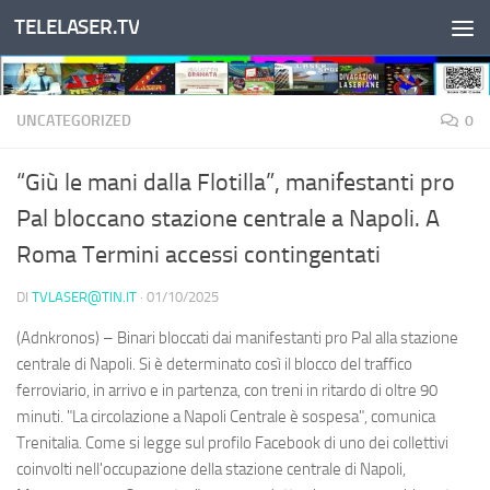
TELELASER.TV
Salta al contenuto
UNCATEGORIZED
0
“Giù le mani dalla Flotilla”, manifestanti pro
Pal bloccano stazione centrale a Napoli. A
Roma Termini accessi contingentati
DI
TVLASER@TIN.IT
·
01/10/2025
(Adnkronos) – Binari bloccati dai manifestanti pro Pal alla stazione
centrale di Napoli. Si è determinato così il blocco del traffico
ferroviario, in arrivo e in partenza, con treni in ritardo di oltre 90
minuti. "La circolazione a Napoli Centrale è sospesa", comunica
Trenitalia. Come si legge sul profilo Facebook di uno dei collettivi
coinvolti nell'occupazione della stazione centrale di Napoli,