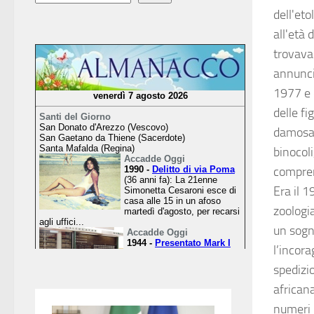
dell'et
all'età 
trovava 
annuncia
1977 e o
delle f
damosa 
binocol
compren
Era il 
zoologi
un sogno
l’incor
spedizio
african
numeri p