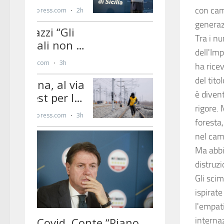
con cam
generazi
Tra i n
dell'Im
ha ricev
del tito
è diven
rigore. 
foresta
nel camb
Ma abbi
distruz
Gli sci
ispirat
l'empat
interna