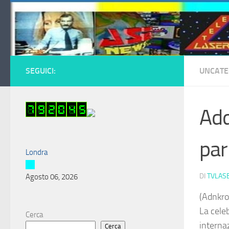
Salta al contenuto
SEGUICI:
UNCATE
Add
par
Londra
DI
TVLAS
Agosto 06, 2026
(Adnkro
La celeb
Cerca
interna
Cerca