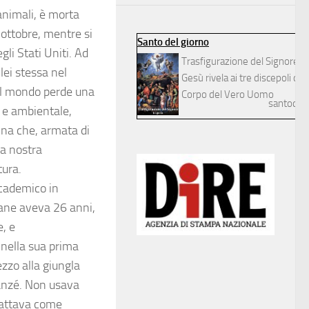
animali, è morta
 ottobre, mentre si
Santo del giorno
li Stati Uniti. Ad
Trasfigurazione del Signore
lei stessa nel
Gesù rivela ai tre discepoli dilett
, il mondo perde una
Corpo del Vero Uomo
santodelg
o e ambientale,
nna che, armata di
la nostra
tura.
ccademico in
Jane aveva 26 anni,
e, e
 nella sua prima
ezzo alla giungla
panzé. Non usava
trattava come