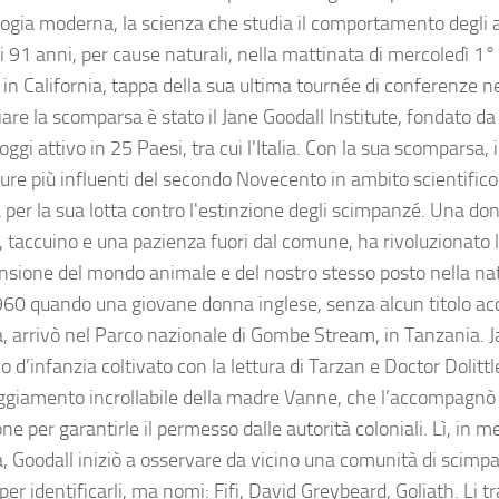
ologia moderna, la scienza che studia il comportamento degli 
di 91 anni, per cause naturali, nella mattinata di mercoledì 1°
in California, tappa della sua ultima tournée di conferenze neg
re la scomparsa è stato il Jane Goodall Institute, fondato da 
ggi attivo in 25 Paesi, tra cui l'Italia. Con la sua scomparsa
igure più influenti del secondo Novecento in ambito scientific
per la sua lotta contro l'estinzione degli scimpanzé. Una do
i, taccuino e una pazienza fuori dal comune, ha rivoluzionato 
sione del mondo animale e del nostro stesso posto nella na
1960 quando una giovane donna inglese, senza alcun titolo a
a, arrivò nel Parco nazionale di Gombe Stream, in Tanzania. 
 d’infanzia coltivato con la lettura di Tarzan e Doctor Dolittl
aggiamento incrollabile della madre Vanne, che l’accompagnò
ne per garantirle il permesso dalle autorità coloniali. Lì, in m
a, Goodall iniziò a osservare da vicino una comunità di scim
er identificarli, ma nomi: Fifi, David Greybeard, Goliath. Li 