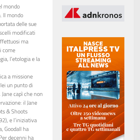
nel mondo
. Il mondo
portata delle sue
elli modificati
affettuosi ma
si come
a, l’etologia e la
fica a missione
ei un punto di
e, Jane capì che non
rvazione: il Jane
ots & Shoots
), e l’iniziativa
a, Goodall ha
 Per decenni ha