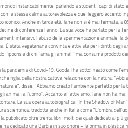
l mondo instancabilmente, parlando a studenti, capi di stato e
con la stessa calma autorevolezza e quel leggero accento in
to iconico. Anche in tarda età, Jane non si è mai fermata: a 
decine di conferenze l’anno. La sua voce ha parlato per la Te
evamenti intensivi, l'abuso della sperimentazione animale, la 
a. È stata vegetariana convinta e attivista per i diritti degli 
do l’ipocrisia di chi “ama gli animali” ma consuma prodotti de
 la pandemia di Covid-19, Goodall ha sottolineato come l’em
che figlia della nostra cattiva relazione con la natura: "Abbi
aturale", disse. "Abbiamo creato l’ambiente perfetto per la 
agli animali all’uomo". Accanto all'attivismo, Jane non ha mai
ccontare. La sua opera autobiografica "In the Shadow of Man" 
ura scientifica, tradotta anche in Italia come "L'ombra dell’u
a pubblicato oltre trenta libri, molti dei quali dedicati ai più 
e ha dedicato una Barbie in suo onore – la prima in plastica ri