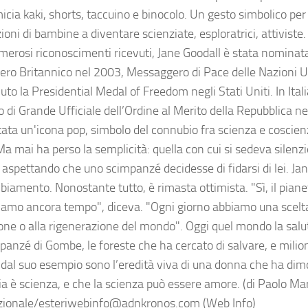
icia kaki, shorts, taccuino e binocolo. Un gesto simbolico per
oni di bambine a diventare scienziate, esploratrici, attiviste
umerosi riconoscimenti ricevuti, Jane Goodall è stata nomin
pero Britannico nel 2003, Messaggero di Pace delle Nazioni U
uto la Presidential Medal of Freedom negli Stati Uniti. In Itali
lo di Grande Ufficiale dell’Ordine al Merito della Repubblica 
tata un'icona pop, simbolo del connubio fra scienza e coscien
Ma mai ha perso la semplicità: quella con cui si sedeva silenzi
, aspettando che uno scimpanzé decidesse di fidarsi di lei. Ja
iamento. Nonostante tutto, è rimasta ottimista. "Sì, il pianet
amo ancora tempo", diceva. "Ogni giorno abbiamo una scelta:
ione o alla rigenerazione del mondo". Oggi quel mondo la salu
mpanzé di Gombe, le foreste che ha cercato di salvare, e milio
e dal suo esempio sono l’eredità viva di una donna che ha dim
ia è scienza, e che la scienza può essere amore. (di Paolo Ma
zionale/esteriwebinfo@adnkronos.com (Web Info)