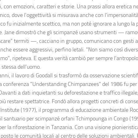
i, con emozioni, caratteri e storie. Una prassi allora eretica 
ico, dove l'oggettività si misurava anche con l’impersonalità
ico fu inizialmente scettico, ma non poté ignorare a lungo la 
e. Jane dimostrò che gli scimpanzé usano strumenti — ramosc
scare” termiti —, cacciano in gruppo, comunicano con gesti 
nche essere aggressivi, perfino letali. "Non siamo così diver
mo", ripeteva. E questa verità cambiò per sempre l’antropologi
a stessa dell’uomo.
anni, il lavoro di Goodall si trasformò da osservazione scienti
 La conferenza "Understanding Chimpanzees" del 1986 fu per l
Davanti a dati inquietanti su deforestazione e traffico illegal
iù restare spettatrice. Fondò allora progetti concreti di conse
 Institute (1977), il programma di educazione ambientale Ro
 il santuario per scimpanzé orfani Tchimpounga in Congo (1992
er la riforestazione in Tanzania. Con una visione pionieristic
posto le comunità locali al centro delle soluzioni ambientali.