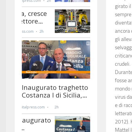
girato i
sempre 
diventa
ancora 
gli all
selvaggi
critican
crudeli.
Durante
fosse an
mondo n
virus d
e di ra
letterat
2012). H
Mattel l