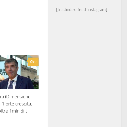
[trustindex-feed-instagram]
0
apra (Dimensione
 “Forte crescita,
ltre 1mln di t