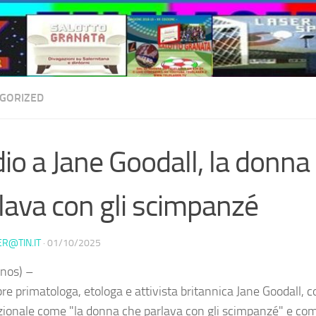
GORIZED
io a Jane Goodall, la donna
lava con gli scimpanzé
ER@TIN.IT
·
01/10/2025
nos) –
re primatologa, etologa e attivista britannica Jane Goodall, co
zionale come "la donna che parlava con gli scimpanzé" e co