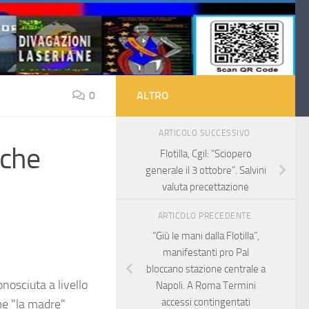
0
ALTRO
ARTICOLO SUCCESSIVO
 che
Flotilla, Cgil: “Sciopero
generale il 3 ottobre”. Salvini
valuta precettazione
ARTICOLO PRECEDENTE
“Giù le mani dalla Flotilla”,
manifestanti pro Pal
bloccano stazione centrale a
nosciuta a livello
Napoli. A Roma Termini
accessi contingentati
me "la madre"