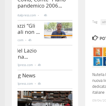
Tag:
ad
PO
Nutella 
nuova li
dedicata
italiane
09/04/2