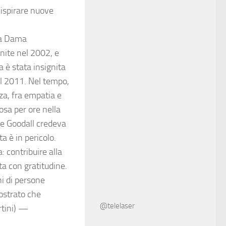
 ispirare nuove
.
ata Dama
nite nel 2002, e
a è stata insignita
nel 2011. Nel tempo,
za, fra empatia e
osa per ore nella
ne Goodall credeva
a è in pericolo.
 contribuire alla
ta con gratitudine.
ni di persone
ostrato che
@telelaser
rtini) —