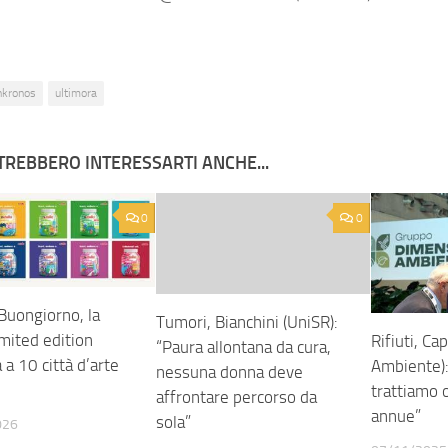
nkronos
ultimora
TREBBERO INTERESSARTI ANCHE...
0
0
Buongiorno, la
Tumori, Bianchini (UniSR):
mited edition
Rifiuti, C
“Paura allontana da cura,
 a 10 città d’arte
Ambiente):
nessuna donna deve
trattiamo o
affrontare percorso da
annue”
sola”
026