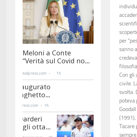
individu
accadem
scientif
scopert
per “pe
sanno a
credeva
filosofi
Con gli 
civile.
svolta. 
poteva p
Goodall
(1991),
Tacare p
sempre 