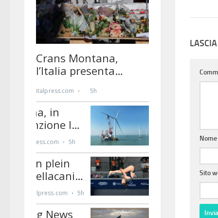
LASCI
Comm
Nom
Sito 