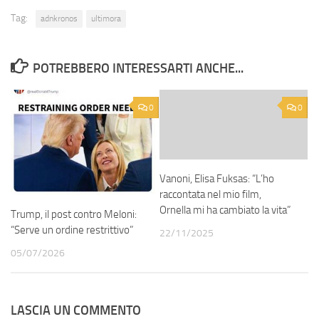
Tag:
adnkronos
ultimora
POTREBBERO INTERESSARTI ANCHE...
0
0
Vanoni, Elisa Fuksas: “L’ho
raccontata nel mio film,
Ornella mi ha cambiato la vita”
Trump, il post contro Meloni:
“Serve un ordine restrittivo”
22/11/2025
05/07/2026
LASCIA UN COMMENTO