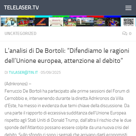
TELELASER.TV
Salta al contenuto
UNCATEGORIZED
0
L’analisi di De Bortoli: “Difendiamo le ragioni
dell’Unione europea, attenzione al debito”
DI
TVLASER@TIN.IT
·
05/09/2025
(Adnkronos) –
Ferruccio De Bortoli ha partecipato alle prime sessioni del Forum di
Cernobbio e, intervenendo durante la diretta Adnkronos da Villa
d'Este, ha messo in evidenza due temi chiave della discussione. Da
una parte il rapporto di eccessiva sudditanza dell'Unione Europea
rispetto agli Stati Uniti di Donald Trump; dall'altra il rischio che le due
sponde dell'Atlantico possano essere colpite da una nuova crisi del
debito. Sullo sfondo ci sono i segnali che arrivano dagli economisti