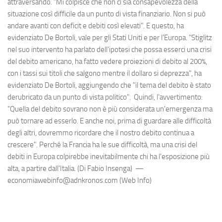
attraversando. "Mi colpisce che non ci sia consapevolezza della
situazione così difficile da un punto di vista finanziario. Non si può
andare avanti con deficit e debiti così elevati". E questo, ha
evidenziato De Bortoli, vale per gli Stati Uniti e per l'Europa. "Stiglitz
nel suo intervento ha parlato dell'ipotesi che possa esserci una crisi
del debito americano, ha fatto vedere proiezioni di debito al 200%,
con i tassi sui titoli che salgono mentre il dollaro si deprezza", ha
evidenziato De Bortoli, aggiungendo che "il tema del debito è stato
derubricato da un punto di vista politico". Quindi, l'avvertimento:
"Quella del debito sovrano non è più considerata un'emergenza ma
può tornare ad esserlo. E anche noi, prima di guardare alle difficoltà
degli altri, dovremmo ricordare che il nostro debito continua a
crescere". Perché la Francia ha le sue difficoltà, ma una crisi del
debiti in Europa colpirebbe inevitabilmente chi ha l'esposizione più
alta, a partire dall'Italia. (Di Fabio Insenga) —
economiawebinfo@adnkronos.com (Web Info)