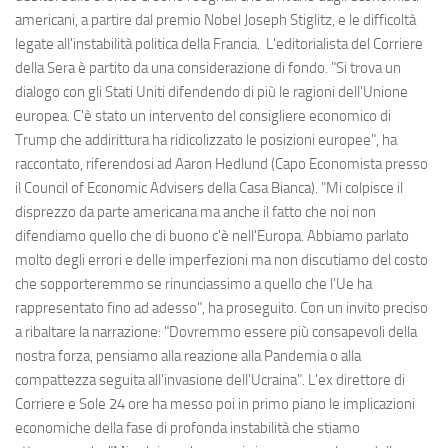
americani, a partire dal premio Nobel Joseph Stiglitz, e le difficoltà
legate all'instabilità politica della Francia. L'editorialista del Corriere
della Sera è partito da una considerazione di fondo. "Si trova un
dialogo con gli Stati Uniti difendendo di più le ragioni dell'Unione
europea. C'è stato un intervento del consigliere economico di
Trump che addirittura ha ridicolizzato le posizioni europee", ha
raccontato, riferendosi ad Aaron Hedlund (Capo Economista presso
il Council of Economic Advisers della Casa Bianca). "Mi colpisce il
disprezzo da parte americana ma anche il fatto che noi non
difendiamo quello che di buono c'è nell'Europa. Abbiamo parlato
molto degli errori e delle imperfezioni ma non discutiamo del costo
che sopporteremmo se rinunciassimo a quello che l'Ue ha
rappresentato fino ad adesso", ha proseguito. Con un invito preciso
a ribaltare la narrazione: "Dovremmo essere più consapevoli della
nostra forza, pensiamo alla reazione alla Pandemia o alla
compattezza seguita all'invasione dell'Ucraina". L'ex direttore di
Corriere e Sole 24 ore ha messo poi in primo piano le implicazioni
economiche della fase di profonda instabilità che stiamo