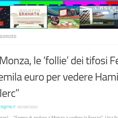
GORIZED
onza, le ‘follie’ dei tifosi F
emila euro per vedere Hami
lerc”
ER@TIN.IT
·
05/09/2025
nos) – "Sogno di andare a Monza a vedere la Ferrari". Una f