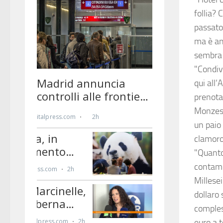
follia?
passato 
ma è an
sembra 
"Condiv
qui all
prenota
Monzese
un paio
clamoro
"Quanto
contami
Millesei
dollaro
compless
euro a t