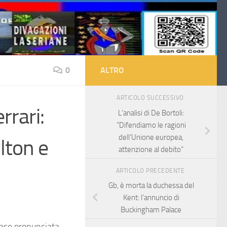
0
ALTRO
ARTICOLO SUCCESSIVO
errari:
L’analisi di De Bortoli:
“Difendiamo le ragioni
dell’Unione europea,
lton e
attenzione al debito”
ARTICOLO PRECEDENTE
Gb, è morta la duchessa del
Kent: l’annuncio di
Buckingham Palace
rase pronunciata