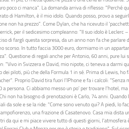
ro poco ci manca". La domanda arriva di riflesso: "Perché q
ato di Hamilton, è il mio idolo. Quando posso, provo a seguir
ione non ha prezzo". Come Dylan, che ha ricevuto il 'pacchetto
rrick, per il sedicesimo compleanno: "Il suo idolo è Leclerc –
iso di fargli questa sorpresa, da un anno non fa che parlare de
nno scorso. In tutto faccia 3000 euro, dormiamo in un appar
a". Questione di regali anche per Antonio, 60 anni, pure lui s
n: "Vivo in Svizzera e David, mio nipote, ci teneva a darmi qu
o dei piloti, più che della Formula 1 in sé. Prima di Lewis, ho f
her". Proprio David tira fuori l’IPhone e fa i calcoli: "Senza
0 a persona. Ci abbiamo messo un po’ per trovare l’hotel, ma 
Chi non ha bisogno di prenotazioni è Carlo, 74 anni. Quando 
iali da sole e se la ride: "Come sono venuto qui? A piedi, lo fa
Campofiorenzo, una frazione di Casatenovo. Casa mia dista u
ri da qui e mi piace vivere tutto di questi giorni, l’atmosfera
 al Ferrari Club e Monza per me è storia e tradizione". Sul rico