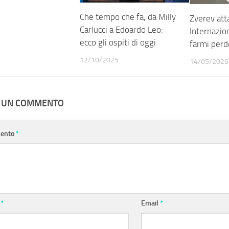
Che tempo che fa, da Milly
Zverev att
Carlucci a Edoardo Leo:
Internazion
ecco gli ospiti di oggi
farmi per
12/10/2025
14/05/2026
A UN COMMENTO
ento
*
e
*
Email
*