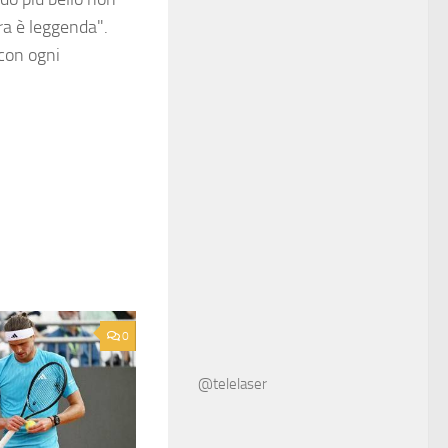
rra è leggenda".
 con ogni
0
@telelaser