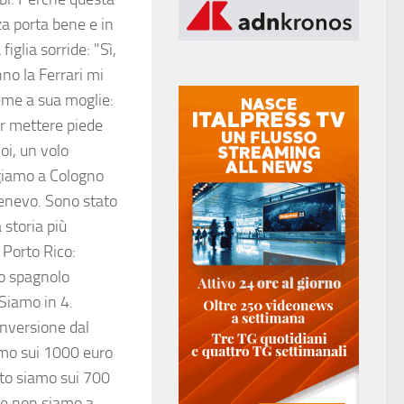
za porta bene e in
iglia sorride: "Sì,
no la Ferrari mi
eme a sua moglie:
r mettere piede
i, un volo
giamo a Cologno
tenevo. Sono stato
 storia più
 Porto Rico:
no spagnolo
“Siamo in 4.
onversione dal
amo sui 1000 euro
uito siamo sui 700
 Se non siamo a