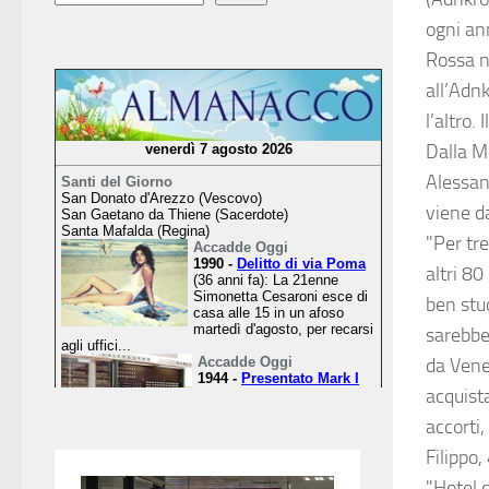
ogni an
Rossa n
all’Adnk
l’altro.
Dalla M
Alessan
viene d
"Per tr
altri 80
ben stu
sarebbe 
da Vene
acquista
accorti
Filippo,
"Hotel 