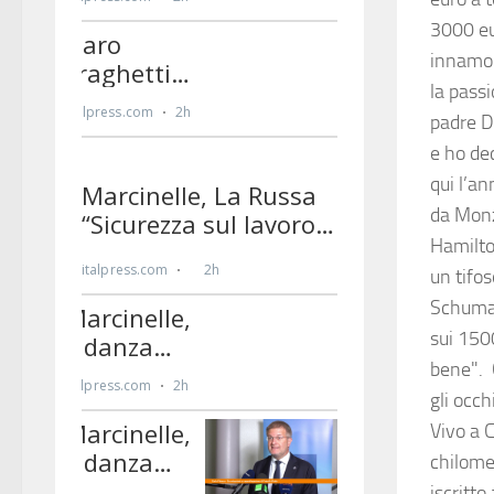
3000 eu
innamor
la pass
padre De
e ho dec
qui l’a
da Monz
Hamilto
un tifos
Schumac
sui 150
bene". 
gli occh
Vivo a 
chilomet
iscritto