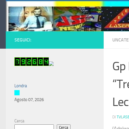
Salta al contenuto
SEGUICI:
UNCATE
Gp M
“Tr
Londra
Lec
Agosto 07, 2026
DI
TVLAS
Cerca
Cerca
(Adnkro