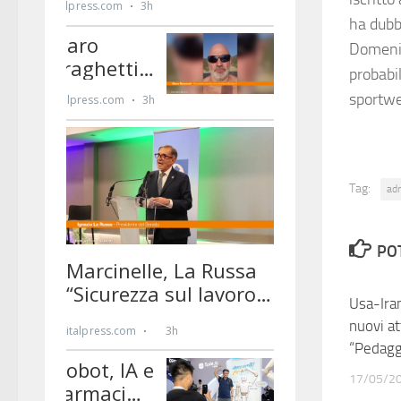
ha dubbi
Domenic
probabi
sportw
Tag:
ad
PO
Usa-Ira
nuovi at
“Pedagg
17/05/2