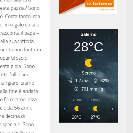
uesta pazzia? Sono
lo. Costa tanto, ma
' in regalo da suo
 racconta il papà –
Salerno
lla sua vittoria
28°C
tamento non lontano
uper tifoso di
esta gioia. Sono
Sereno
atto follie per
1.7 m/s
82%
 mangiare, siamo
761
mmHg
alla fine è andata
lo fermiamo, alza
23:00
00:00
01:00
02
ccio da 56 anni.
‹
›
na decina di
28°C
27°C
27°C
26
 è speciale. Sono
rdo più bello non