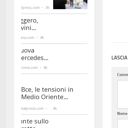
LASCI
Comm
Nom