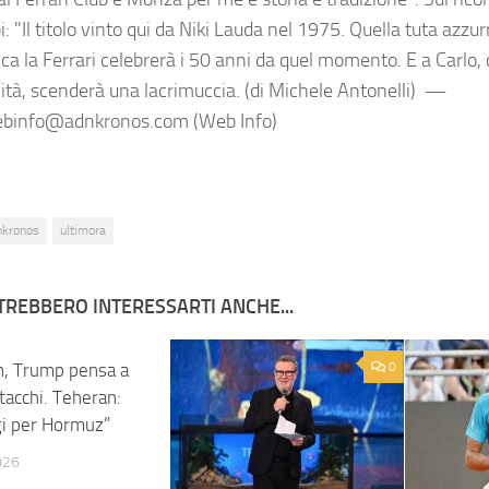
: "Il titolo vinto qui da Niki Lauda nel 1975. Quella tuta azzu
a la Ferrari celebrerà i 50 anni da quel momento. E a Carlo,
lità, scenderà una lacrimuccia. (di Michele Antonelli) —
ebinfo@adnkronos.com (Web Info)
nkronos
ultimora
TREBBERO INTERESSARTI ANCHE...
n, Trump pensa a
0
0
tacchi. Teheran:
i per Hormuz”
026