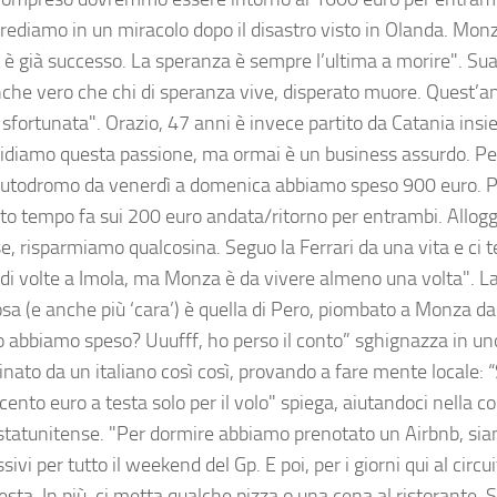
 Crediamo in un miracolo dopo il disastro visto in Olanda. Mon
è già successo. La speranza è sempre l’ultima a morire". Sua f
che vero che chi di speranza vive, disperato muore. Quest’an
sfortunata". Orazio, 47 anni è invece partito da Catania insi
idiamo questa passione, ma ormai è un business assurdo. Pe
’Autodromo da venerdì a domenica abbiamo speso 900 euro. Po
to tempo fa sui 200 euro andata/ritorno per entrambi. Allog
, risparmiamo qualcosina. Seguo la Ferrari da una vita e ci 
 di volte a Imola, ma Monza è da vivere almeno una volta". La
sa (e anche più ‘cara’) è quella di Pero, piombato a Monza da
 abbiamo speso? Uuufff, ho perso il conto” sghignazza in u
nato da un italiano così così, provando a fare mente locale: 
cento euro a testa solo per il volo" spiega, aiutandoci nella c
 statunitense. "Per dormire abbiamo prenotato un Airbnb, si
ivi per tutto il weekend del Gp. E poi, per i giorni qui al circ
esta. In più, ci metta qualche pizza o una cena al ristorante.