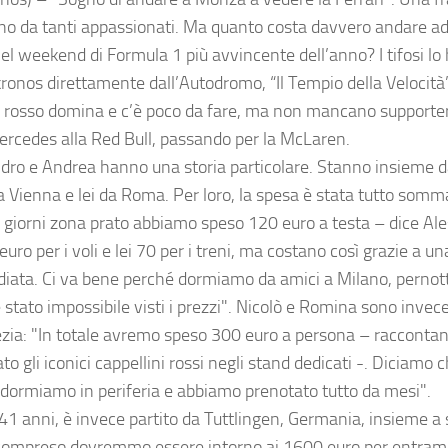
no da tanti appassionati. Ma quanto costa davvero andare ad
el weekend di Formula 1 più avvincente dell’anno? I tifosi l
ronos direttamente dall’Autodromo, “Il Tempio della Velocità”
 Il rosso domina e c’è poco da fare, ma non mancano supporter 
ercedes alla Red Bull, passando per la McLaren.
dro e Andrea hanno una storia particolare. Stanno insieme d
a Vienna e lei da Roma. Per loro, la spesa è stata tutto somma
e giorni zona prato abbiamo speso 120 euro a testa – dice Ales
 euro per i voli e lei 70 per i treni, ma costano così grazie 
diata. Ci va bene perché dormiamo da amici a Milano, perno
stato impossibile visti i prezzi". Nicolò e Romina sono invece
zia: "In totale avremo speso 300 euro a persona – racconta
to gli iconici cappellini rossi negli stand dedicati -. Diciamo 
, dormiamo in periferia e abbiamo prenotato tutto da mesi".
 41 anni, è invece partito da Tuttlingen, Germania, insieme a s
compreso dovremmo essere intorno ai 1600 euro per entram