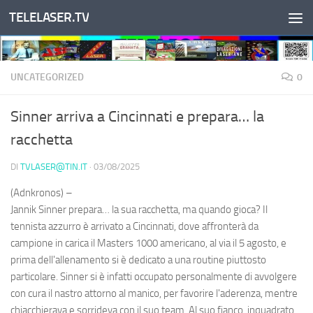
TELELASER.TV
Salta al contenuto
UNCATEGORIZED
0
Sinner arriva a Cincinnati e prepara… la
racchetta
DI
TVLASER@TIN.IT
·
03/08/2025
(Adnkronos) –
Jannik Sinner prepara… la sua racchetta, ma quando gioca? Il
tennista azzurro è arrivato a Cincinnati, dove affronterà da
campione in carica il Masters 1000 americano, al via il 5 agosto, e
prima dell'allenamento si è dedicato a una routine piuttosto
particolare. Sinner si è infatti occupato personalmente di avvolgere
con cura il nastro attorno al manico, per favorire l'aderenza, mentre
chiacchierava e sorrideva con il suo team. Al suo fianco, inquadrato