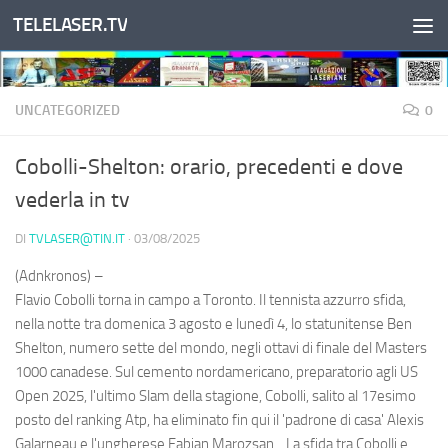
TELELASER.TV
Salta al contenuto
UNCATEGORIZED
0
Cobolli-Shelton: orario, precedenti e dove
vederla in tv
DI
TVLASER@TIN.IT
·
03/08/2025
(Adnkronos) –
Flavio Cobolli torna in campo a Toronto. Il tennista azzurro sfida,
nella notte tra domenica 3 agosto e lunedì 4, lo statunitense Ben
Shelton, numero sette del mondo, negli ottavi di finale del Masters
1000 canadese. Sul cemento nordamericano, preparatorio agli US
Open 2025, l'ultimo Slam della stagione, Cobolli, salito al 17esimo
posto del ranking Atp, ha eliminato fin qui il 'padrone di casa' Alexis
Galarneau e l'ungherese Fabian Marozsan. La sfida tra Cobolli e