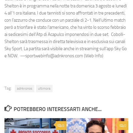
Shelton è in programma nella notte tra domenica 3 agosto e lunedì
4 all'1 ora italiana. I due tennisti si sono affrontati in tre precedenti,
con l'azzurro che conduce con un parziale di 2-1. Nell'ultimo match
però a trionfare è stato l'americano, che ha vinto lo scorso febbraio
ai sedicesimi dell'Atp di Acapulco imponendosi in due set. Cobolli-
Shelton sarà trasmessa in diretta televisiva e in esclusiva sui canali
Sky Sport. La partita sarà visibile anche in streaming sull'app Sky Go
e NOW. —sportwebinfo@adnkronos.com (Web Info)
Tag:
adnkronos
ultimora
POTREBBERO INTERESSARTI ANCHE...
0
0