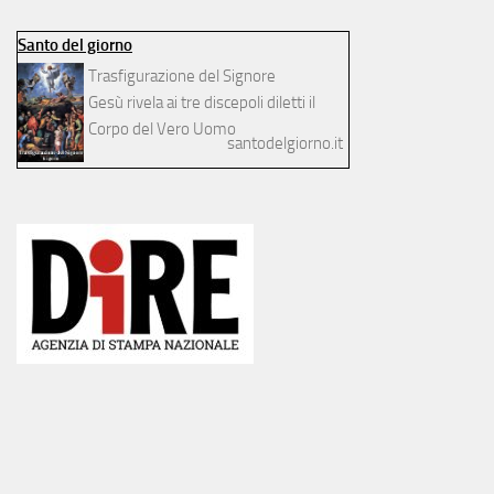
Santo del giorno
Trasfigurazione del Signore
Gesù rivela ai tre discepoli diletti il
Corpo del Vero Uomo
santodelgiorno.it