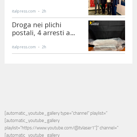
[automatic_youtube_gallery type="channel" playlist="
[automatic_youtube_gallery 
playlist="https://www.youtube.com/@tvlaser1"]" channel="
[automatic_youtube_gallery 