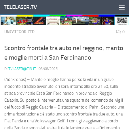
TELELASER.TV
Salta al contenuto
UNCATEGORIZED
0
Scontro frontale tra auto nel reggino, marito
e moglie morti a San Ferdinando
DI
TVLASER@TIN.IT
·
03/08/2025
(Adnkronos) – Marito e moglie hanno perso la vita in un grave
incidente stradale avvenuto ieri sera, intorno alle ore 21.50, sulla
strada provinciale Est a San Ferdinando in provincia di Reggio
Calabria. Sul posto è intervenuta una squadra del comando dei vigili
del fuoco di Reggio Calabria – Distaccamento di Palmi. Secondo una
prima ricostruzione c'è stato uno scontro frontale tra due auto, una
Fiat Panda e una Volkswagen Golf. I coniugi viaggiavano a bordo
della Panda e sono stati estratti dalle lamiere grazie all’intervento