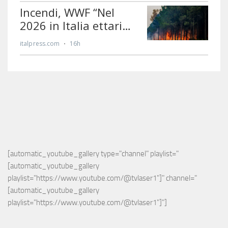
[automatic_youtube_gallery type="channel" playlist="
[automatic_youtube_gallery 
playlist="https://www.youtube.com/@tvlaser1"]" channel="
[automatic_youtube_gallery 
playlist="https://www.youtube.com/@tvlaser1"]"]