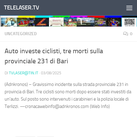
TELELASER.TV
Salta al contenuto
UNCATEGORIZED
0
Auto investe ciclisti, tre morti sulla
provinciale 231 di Bari
DI
TVLASER@TIN.IT
·
03/08/2025
(Adnkronos) – Gravissimo incidente sulla strada provinciale 231 in
provincia di Bari. Tre ciclisti sono morti dopo essere stati investiti da
un'auto. Sul posto sono intervenuti i carabinieri e la polizia locale di
Terlizzi. —cronacawebinfo@adnkronos.com (Web Info)