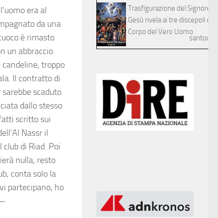
Trasfigurazione del Signore
 l'uomo era al
Gesù rivela ai tre discepoli dilett
compagnato da una
Corpo del Vero Uomo
 cuoco è rimasto
santodelg
on un abbraccio
 candeline, troppo
a. Il contratto di
sr sarebbe scaduto
ciata dallo stesso
tti scritto sui
ell'Al Nassr il
 club di Riad. Poi
rà nulla, resto
b, conta solo la
vi partecipano, ho
 —