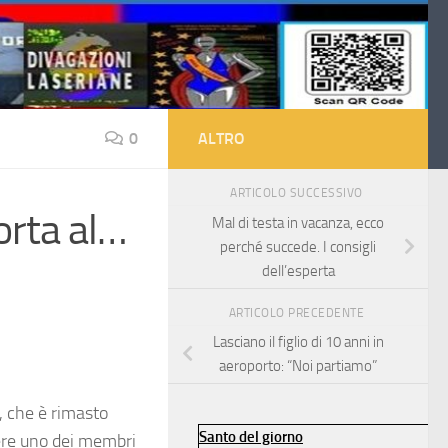
0
ALTRO
ARTICOLO SUCCESSIVO
orta al…
Mal di testa in vacanza, ecco
perché succede. I consigli
dell’esperta
ARTICOLO PRECEDENTE
Lasciano il figlio di 10 anni in
aeroporto: “Noi partiamo”
, che è rimasto
Santo del giorno
dere uno dei membri