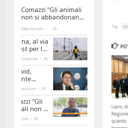
Tag:
ad
PO
Lazio, d
Regione:
quando i
tornano