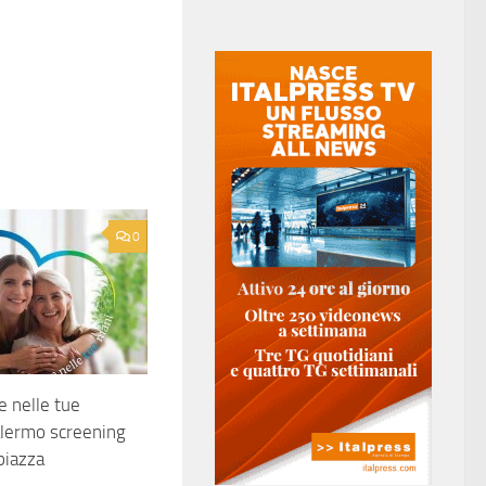
0
re nelle tue
alermo screening
 piazza