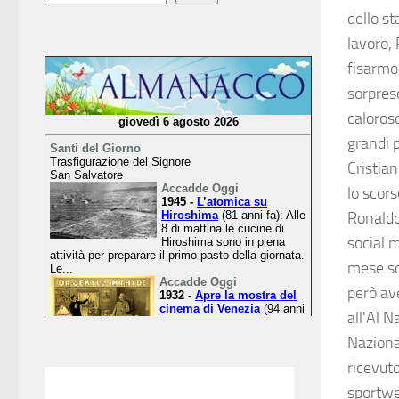
dello s
lavoro,
fisarmo
sorpres
caloros
grandi p
Cristia
lo scor
Ronaldo,
social m
mese sco
però av
all'Al 
Naziona
ricevuto
sportw