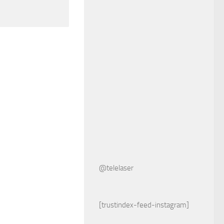
@telelaser
[trustindex-feed-instagram]