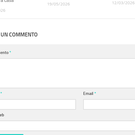
12/03/2026
19/05/2026
026
A UN COMMENTO
ento
*
e
*
Email
*
web