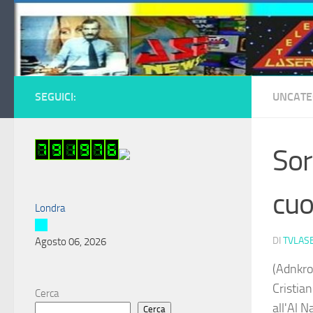
Salta al contenuto
SEGUICI:
UNCATE
Sor
cuo
Londra
DI
TVLAS
Agosto 06, 2026
(Adnkro
Cristia
Cerca
all'Al 
Cerca