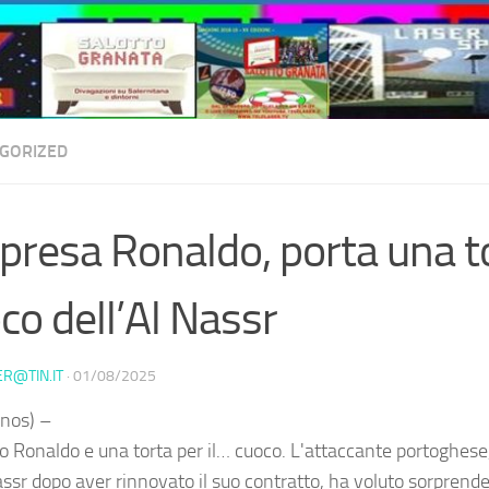
GORIZED
presa Ronaldo, porta una t
co dell’Al Nassr
ER@TIN.IT
·
01/08/2025
nos) –
no Ronaldo e una torta per il… cuoco. L'attaccante portoghese
Nassr dopo aver rinnovato il suo contratto, ha voluto sorpren