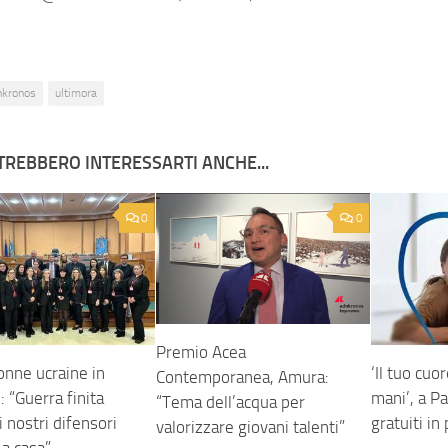
nkronos
ultimora
TREBBERO INTERESSARTI ANCHE...
0
0
Premio Acea
onne ucraine in
‘Il tuo cuo
Contemporanea, Amura:
 “Guerra finita
mani’, a P
“Tema dell’acqua per
 nostri difensori
gratuiti in
valorizzare giovani talenti”
 a casa”