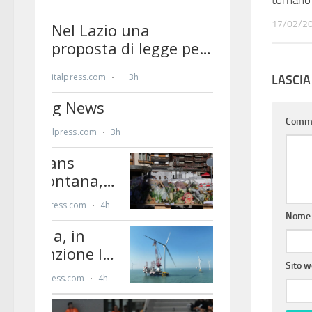
17/02/2
LASCI
Comm
Nom
Sito 