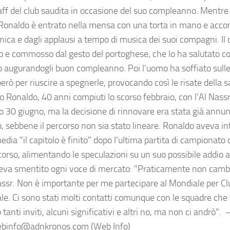
taff del club saudita in occasione del suo compleanno. Mentre
 Ronaldo è entrato nella mensa con una torta in mano e ac
nica e dagli applausi a tempo di musica dei suoi compagni. Il
o e commosso dal gesto del portoghese, che lo ha salutato c
o augurandogli buon compleanno. Poi l'uomo ha soffiato sulle
erò per riuscire a spegnerle, provocando così le risate della sal
no Ronaldo, 40 anni compiuti lo scorso febbraio, con l'Al Nas
so 30 giugno, ma la decisione di rinnovare era stata già annun
 sebbene il percorso non sia stato lineare. Ronaldo aveva infa
edia "il capitolo è finito" dopo l'ultima partita di campionato d
rso, alimentando le speculazioni su un suo possibile addio al
eva smentito ogni voce di mercato: "Praticamente non cambie
Nassr. Non è importante per me partecipare al Mondiale per Clu
le. Ci sono stati molti contatti comunque con le squadre che 
 tanti inviti, alcuni significativi e altri no, ma non ci andrò".
ebinfo@adnkronos.com (Web Info)