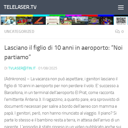
TELELASER.TV
Salta al contenuto
UNCATEGORIZED
0
Lasciano il figlio di 10 anni in aeroporto: “Noi
partiamo”
DI
TVLASER@TIN.IT
·
01/08/2025
(Adnkronos) – La vacanza non può aspettare, i genitori lasciano il
figlio di 10 anni in aeroporto per non perdere il volo. E' successo a
Barcellona, in un terminal dell'aeroporto El Prat, come racconta
l'emittente Antena 3. Il ragazzino, a quanto pare, era sprovvisto di
documenti necessari per salire a bordo dell'aereo con mamma e
papà. I genitori, però, non hanno rinunciato al viaggio. Il piano? Si
parte lo stesso e il bambino resta a terra, in attesa dell'arrivo di un
parente. L'episodio è stato ripreso in un video pubblicato anche sui