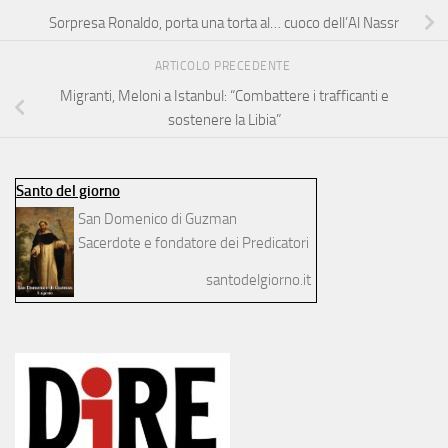
Sorpresa Ronaldo, porta una torta al… cuoco dell’Al Nassr
ARTICOLO PRECEDENTE
Migranti, Meloni a Istanbul: “Combattere i trafficanti e
sostenere la Libia”
Santo del giorno
San Domenico di Guzman
Sacerdote e fondatore dei Predicatori
santodelgiorno.it