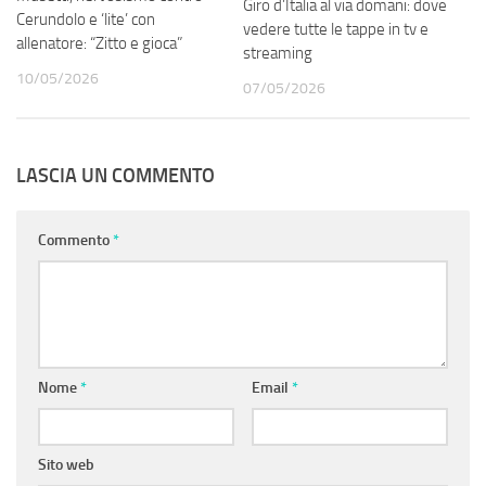
Giro d’Italia al via domani: dove
Cerundolo e ‘lite’ con
vedere tutte le tappe in tv e
allenatore: “Zitto e gioca”
streaming
10/05/2026
07/05/2026
LASCIA UN COMMENTO
Commento
*
Nome
*
Email
*
Sito web