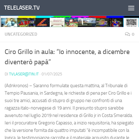
TELELASER.TV
Salta al contenuto
UNCATEGORIZED
0
Ciro Grillo in aula: “Io innocente, a dicembre
diventerò papà”
DI
TVLASER@TIN.IT
·
01/07/2025
(Adnkronos) – Saranno formulate questa mattina, al Tribunale di
Tempio Pausania, in Sardegna, le richieste di pena per Ciro Grillo e i
suoi tre amici, accusati di stupro di gruppo nei confronti di una
ragazza italo-norvegese di 19 anni. Il presunto stupro sarebbe
avvenuto nel luglio 2019 nel residence di Grillo jr in Costa Smeralda.
Ieri il procuratore Gregorio Capasso, a inizio requisitoria, ha spiegato
che la versione fornita dai quattro imputati “è incompatibile con la
logica, le testimonianze raccolte e il materiale acquisito durante le