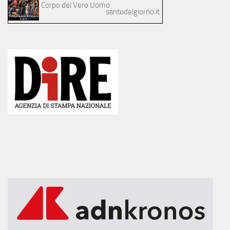
Corpo del Vero Uomo
santodelgiorno.it