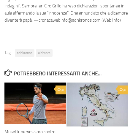
indagini”. Sempre ieri Ciro Grillo ha reso dichiarazioni spontanee in
aula affermando la sua "innocenza". E ha annunciato che a dicembre
diventerà papà. —cronacawebinfo@adnkronos.com (Web Info)
Tag:
adnkronos
ultimora
POTREBBERO INTERESSARTI ANCHE...
0
0
Musetti, nervosismo contro