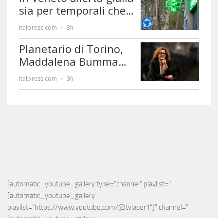
[automatic_youtube_gallery type="channel" playlist="
[automatic_youtube_gallery 
playlist="https://www.youtube.com/@tvlaser1"]" channel="