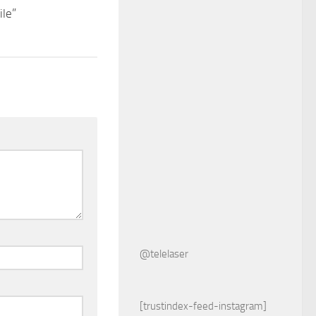
ile”
@telelaser
[trustindex-feed-instagram]