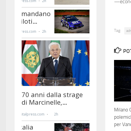
—econo
Tag:
ad
PO
Milano C
polemich
per Vanc