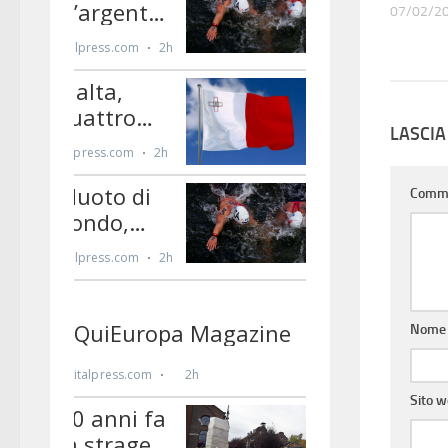
07/02/2
LASCI
Comm
Nom
Sito 