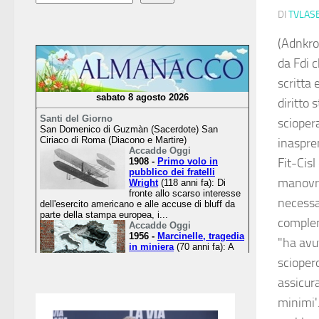
DI
TVLAS
(Adnkro
da Fdi c
scritta 
diritto 
sciopera
inaspren
Fit-Cisl
manovra
necessar
compleme
"ha avu
scioper
assicura
minimi'.