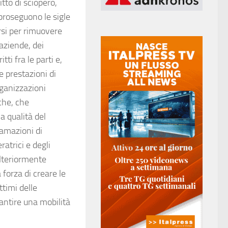
itto di sciopero,
proseguono le sigle
arsi per rimuovere
 aziende, dei
tti fra le parti e,
 prestazioni di
rganizzazioni
iche, che
a qualità del
lamazioni di
ratrici e degli
ulteriormente
 forza di creare le
ittimi delle
rantire una mobilità