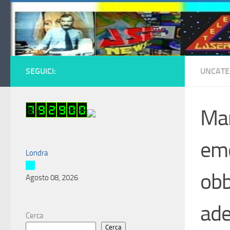
Salta al contenuto
SEGUICI:
UNCATE
Man
eme
Londra
obb
Agosto 08, 2026
ade
Cerca
Cerca