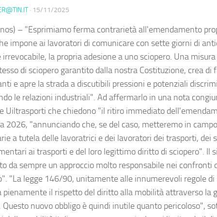
ER@TIN.IT
·
15/11/2025
nos) – "Esprimiamo ferma contrarietà all'emendamento pro
he impone ai lavoratori di comunicare con sette giorni di anti
e irrevocabile, la propria adesione a uno sciopero. Una misura
stesso di sciopero garantito dalla nostra Costituzione, crea di fa
nti e apre la strada a discutibili pressioni e potenziali discri
do le relazioni industriali". Ad affermarlo in una nota congiun
 e Uiltrasporti che chiedono "il ritiro immediato dell'emenda
 2026, "annunciando che, se del caso, metteremo in campo tu
ie a tutela delle lavoratrici e dei lavoratori dei trasporti, dei 
ntari ai trasporti e del loro legittimo diritto di sciopero". Il 
to da sempre un approccio molto responsabile nei confronti de
o". "La legge 146/90, unitamente alle innumerevoli regole di 
 pienamente il rispetto del diritto alla mobilità attraverso la g
 Questo nuovo obbligo è quindi inutile quanto pericoloso", sot