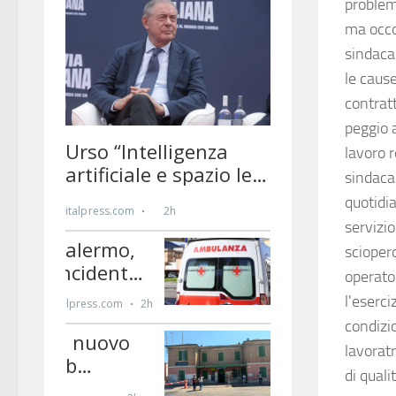
problemi
ma occo
sindacal
le cause
contratt
peggio 
lavoro 
sindacal
quotidi
servizio
sciopero
operator
l'eserci
condizion
lavoratr
di quali