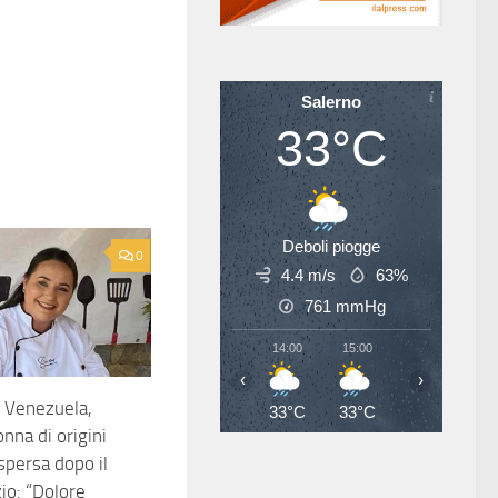
Salerno
33°C
Deboli piogge
0
4.4 m/s
63%
761
mmHg
14:00
15:00
16:00
17
‹
›
 Venezuela,
33°C
33°C
33°C
34
nna di origini
ispersa dopo il
io: “Dolore