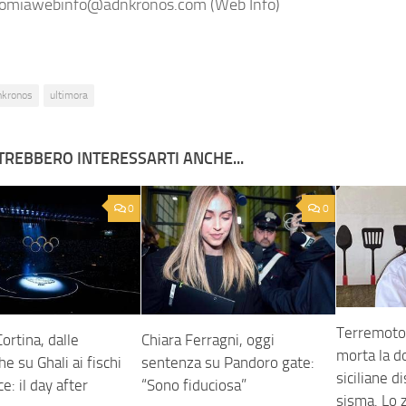
miawebinfo@adnkronos.com (Web Info)
nkronos
ultimora
TREBBERO INTERESSARTI ANCHE...
0
0
Terremoto
ortina, dalle
Chiara Ferragni, oggi
morta la do
e su Ghali ai fischi
sentenza su Pandoro gate:
siciliane d
e: il day after
“Sono fiduciosa”
sisma. Lo z