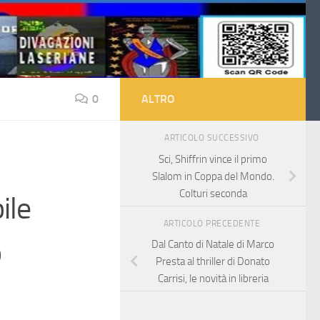
0
ALTRO
ARTICOLO SUCCESSIVO
Sci, Shiffrin vince il primo
Slalom in Coppa del Mondo.
Colturi seconda
ile
ARTICOLO PRECEDENTE
o
Dal Canto di Natale di Marco
Presta al thriller di Donato
Carrisi, le novità in libreria