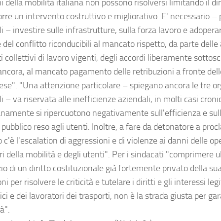
 della mobilità italiana non possono risolversi limitando il dir
rre un intervento costruttivo e migliorativo. E' necessario – 
i – investire sulle infrastrutture, sulla forza lavoro e adoper
 del conflitto riconducibili al mancato rispetto, da parte delle
i collettivi di lavoro vigenti, degli accordi liberamente sottoscri
ancora, al mancato pagamento delle retribuzioni a fronte delle
rese". "Una attenzione particolare – spiegano ancora le tre o
i – va riservata alle inefficienze aziendali, in molti casi cron
anamente si ripercuotono negativamente sull'efficienza e sull
 pubblico reso agli utenti. Inoltre, a fare da detonatore a proc
 c'è l'escalation di aggressioni e di violenze ai danni delle ope
i della mobilità e degli utenti". Per i sindacati "comprimere 
zio di un diritto costituzionale già fortemente privato della sua
i per risolvere le criticità e tutelare i diritti e gli interessi leg
ici e dei lavoratori dei trasporti, non è la strada giusta per ga
tà".