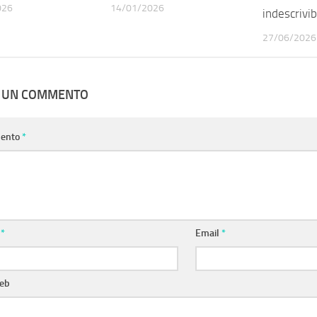
026
14/01/2026
indescrivib
27/06/2026
A UN COMMENTO
ento
*
e
*
Email
*
web