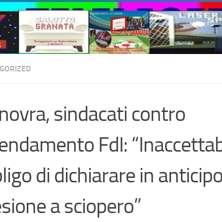
GORIZED
ovra, sindacati contro
ndamento FdI: “Inaccettab
ligo di dichiarare in anticip
sione a sciopero”