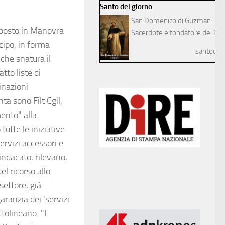
Santo del giorno
San Domenico di Guzman
posto in Manovra
Sacerdote e fondatore dei Pre
cipo, in forma
santodelg
 che snatura il
tto liste di
minazioni
ta sono Filt Cgil,
mento" alla
tte le iniziative
servizi accessori e
sindacato, rilevano,
l ricorso allo
settore, già
aranzia dei 'servizi
tolineano. "I