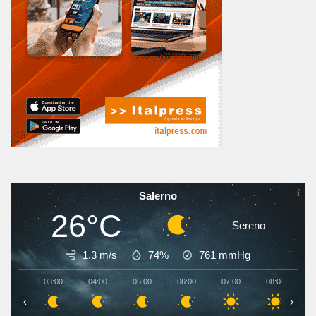
Salerno
26°C
Sereno
1.3 m/s
74%
761
mmHg
03:00
04:00
05:00
06:00
07:00
08:00
0
‹
›