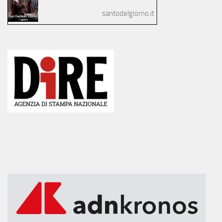
santodelgiorno.it