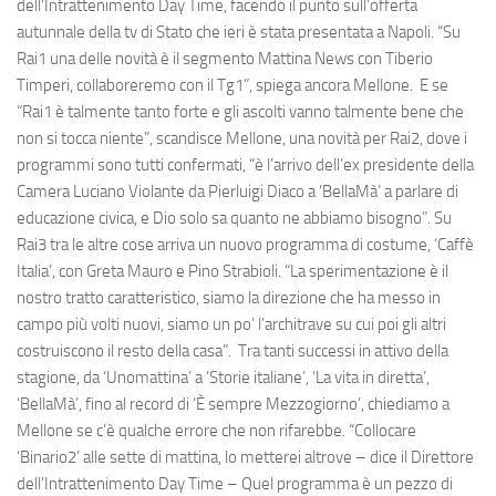
dell’Intrattenimento Day Time, facendo il punto sull’offerta
autunnale della tv di Stato che ieri è stata presentata a Napoli. “Su
Rai1 una delle novità è il segmento Mattina News con Tiberio
Timperi, collaboreremo con il Tg1”, spiega ancora Mellone. E se
“Rai1 è talmente tanto forte e gli ascolti vanno talmente bene che
non si tocca niente”, scandisce Mellone, una novità per Rai2, dove i
programmi sono tutti confermati, “è l’arrivo dell’ex presidente della
Camera Luciano Violante da Pierluigi Diaco a ‘BellaMà’ a parlare di
educazione civica, e Dio solo sa quanto ne abbiamo bisogno”. Su
Rai3 tra le altre cose arriva un nuovo programma di costume, ‘Caffè
Italia’, con Greta Mauro e Pino Strabioli. “La sperimentazione è il
nostro tratto caratteristico, siamo la direzione che ha messo in
campo più volti nuovi, siamo un po’ l’architrave su cui poi gli altri
costruiscono il resto della casa”. Tra tanti successi in attivo della
stagione, da ‘Unomattina’ a ‘Storie italiane’, ‘La vita in diretta’,
‘BellaMà’, fino al record di ‘È sempre Mezzogiorno’, chiediamo a
Mellone se c’è qualche errore che non rifarebbe. “Collocare
‘Binario2’ alle sette di mattina, lo metterei altrove – dice il Direttore
dell’Intrattenimento Day Time – Quel programma è un pezzo di