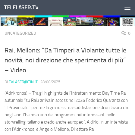
TELELASER.TV
Salta al contenuto
UNCATEGORIZED
0
Rai, Mellone: “Da Timperi a Violante tutte le
novità, noi direzione che sperimenta di più”
– Video
DI
TVLASER@TIN.IT
·
28/06/2025
(Adnkronos) – Tra gli highlights dell’Intrattenimento Day Time Rai
autunnale “su Rai3 arriva in access nel 2026 Federico Quaranta con
‘Il Provinciale’: per me la grandissima soddisfazione di un lavoro che
negli anni l’ha reso uno dei programmi più interessanti nello
storyrelling italiano e credo anche europeo”. A dirlo, in un'intervista
con l’Adnkronos, è Angelo Mellone, Direttore Rai