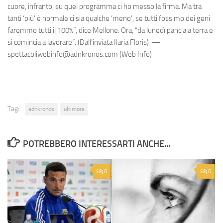
cuore, infranto, su quel programma ci ho messo la firma. Ma tra
tanti ‘più’ è normale ci sia qualche ‘meno’, se tutti fossimo dei geni
faremmo tutti il 100%”, dice Mellone. Ora, “da lunedì pancia a terra e
si comincia a lavorare”. (Dall’inviata Ilaria Floris) —
spettacoliwebinfo@adnkronos.com (Web Info)
Tag:
adnkronos
ultimora
POTREBBERO INTERESSARTI ANCHE...
0
0