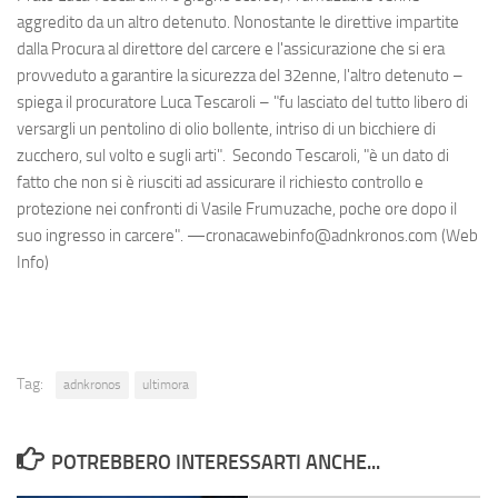
aggredito da un altro detenuto. Nonostante le direttive impartite
dalla Procura al direttore del carcere e l'assicurazione che si era
provveduto a garantire la sicurezza del 32enne, l'altro detenuto –
spiega il procuratore Luca Tescaroli – "fu lasciato del tutto libero di
versargli un pentolino di olio bollente, intriso di un bicchiere di
zucchero, sul volto e sugli arti". Secondo Tescaroli, "è un dato di
fatto che non si è riusciti ad assicurare il richiesto controllo e
protezione nei confronti di Vasile Frumuzache, poche ore dopo il
suo ingresso in carcere". —cronacawebinfo@adnkronos.com (Web
Info)
Tag:
adnkronos
ultimora
POTREBBERO INTERESSARTI ANCHE...