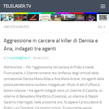
TELELASER.TV
Salta al contenuto
UNCATEGORIZED
0
Aggressione in carcere al killer di Denisa e
Ana, indagati tre agenti
DI
TVLASER@TIN.IT
·
28/06/2025
(Adnkronos) – Per l'aggressione nel carcere di Prato a Vasile
Frumuzache, il 32enne romeno reo confesso degli omicidi delle
connazionali Denisa Maria Adas e Ana Maria Andrei, tre agenti della
polizia penitenziaria risultano indagati per rifiuto di atti d'ufficio e
lesioni colpose. I tre agenti indagati sono un 24enne di Caserta, un
40enne di Belvedere Marittimo (Cosenza), un 45enne di Napoli.
Saranno interrogati, nelle prossime ore, fa sapere il procuratore di
Prato Luca Tescaroli. Il 6 giugno scorso, Frumuzache venne