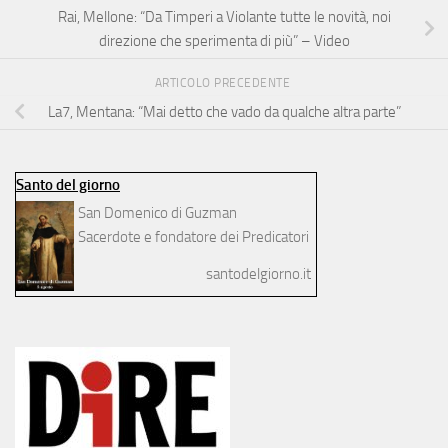
Rai, Mellone: “Da Timperi a Violante tutte le novità, noi
direzione che sperimenta di più” – Video
ARTICOLO PRECEDENTE
La7, Mentana: “Mai detto che vado da qualche altra parte”
Santo del giorno
San Domenico di Guzman
Sacerdote e fondatore dei Predicatori
santodelgiorno.it