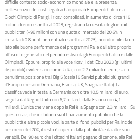
difficile contesto socio-economico mondiale e la presenza,
nell’esercizio, dei costi legati ai Campionati Europei di Calcio e ai
Giochi Olimpici di Parigi. I ricavi consolidati, in aumento di circa 115
milioni di euro rispetto al 2023, registrano la crescita degli introiti
pubblicitari (+98 milioni con una quota di mercato del 20,6% in
crescita di 0.8 punti percentuali rispetto al 2023), riconducibile da un
lato alle buone performance dei programmi Rai e dall'altro proprio
all'ascolto generato nel periodo estivo dagli Europei di Calcio e dalle
Olimpiadi. Eppure, proprio alla voce ricavi, i dati Ebu 2023 (gli ultimi
disponibili) evidenziano come la Rai, con 2,7 miliardi di euro, sia in
penultima posizione tra i Big 5 (ossia i 5 Servizi pubblici più grandi
d’Europa che sono Germania, Francia, UK, Spagna e Italia). La
classifica vede in testa la Germania con oltre 10,5 miliardi di euro,
seguita dal Regno Unito con 6,7 miliardi, dalla Francia con 4,1
miliardi. L’unica che viene dopo la Rai è la Spagna con 2,3 miliardi. Su
questi ricavi, che includono sia il finanziamento pubblico che la
pubblicità e altre piccole voci, la parte di fondi pubblici per Rai incide
per meno del 70%, il resto è coperto dalla pubblicità e da altre voci
variabili. Dei 90 euro che i cittadini italiani pagano di canone, alla Rai