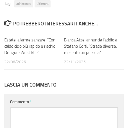
Tag:
adnkronos
ultimora
POTREBBERO INTERESSARTI ANCHE...
Estate, allarme zanzare: “Con
0
Bianca Atzei annuncia l’addio a
0
caldo ciclo più rapido e rischio
Stefano Corti: “Strade diverse,
Dengue-West Nile”
mi sento un po’ sola”
22/06/2026
22/11/2025
LASCIA UN COMMENTO
Commento
*