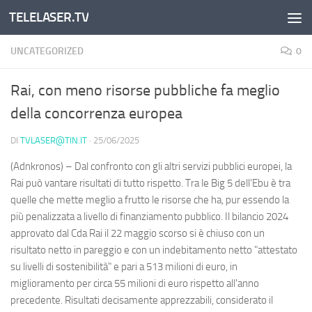
TELELASER.TV
Salta al contenuto
UNCATEGORIZED
0
Rai, con meno risorse pubbliche fa meglio
della concorrenza europea
DI
TVLASER@TIN.IT
·
25/06/2025
(Adnkronos) – Dal confronto con gli altri servizi pubblici europei, la
Rai può vantare risultati di tutto rispetto. Tra le Big 5 dell'Ebu è tra
quelle che mette meglio a frutto le risorse che ha, pur essendo la
più penalizzata a livello di finanziamento pubblico. Il bilancio 2024
approvato dal Cda Rai il 22 maggio scorso si è chiuso con un
risultato netto in pareggio e con un indebitamento netto "attestato
su livelli di sostenibilità" e pari a 513 milioni di euro, in
miglioramento per circa 55 milioni di euro rispetto all'anno
precedente. Risultati decisamente apprezzabili, considerato il