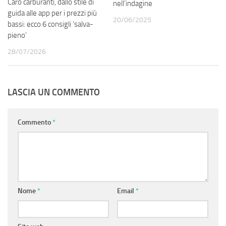
Caro carburanti, dallo stile di
nell’indagine
guida alle app per i prezzi più
20/06/2025
bassi: ecco 6 consigli ‘salva-
pieno’
28/07/2026
LASCIA UN COMMENTO
Commento
*
Nome
*
Email
*