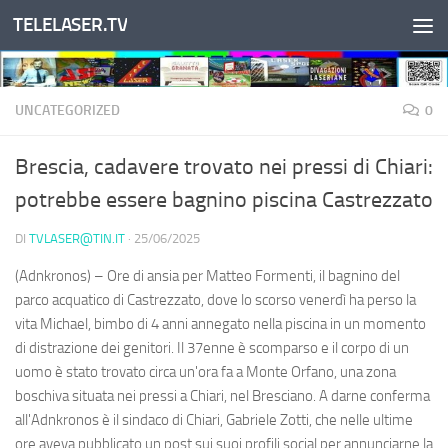
TELELASER.TV
Salta al contenuto
UNCATEGORIZED
0
Brescia, cadavere trovato nei pressi di Chiari:
potrebbe essere bagnino piscina Castrezzato
DI
TVLASER@TIN.IT
·
25/06/2025
(Adnkronos) – Ore di ansia per Matteo Formenti, il bagnino del
parco acquatico di Castrezzato, dove lo scorso venerdì ha perso la
vita Michael, bimbo di 4 anni annegato nella piscina in un momento
di distrazione dei genitori. Il 37enne è scomparso e il corpo di un
uomo è stato trovato circa un'ora fa a Monte Orfano, una zona
boschiva situata nei pressi a Chiari, nel Bresciano. A darne conferma
all'Adnkronos è il sindaco di Chiari, Gabriele Zotti, che nelle ultime
ore aveva pubblicato un post sui suoi profili social per annunciarne la