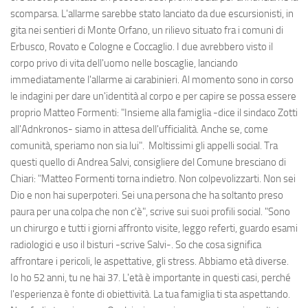
scomparsa. L'allarme sarebbe stato lanciato da due escursionisti, in
gita nei sentieri di Monte Orfano, un rilievo situato fra i comuni di
Erbusco, Rovato e Cologne e Coccaglio. I due avrebbero visto il
corpo privo di vita dell'uomo nelle boscaglie, lanciando
immediatamente l'allarme ai carabinieri. Al momento sono in corso
le indagini per dare un'identità al corpo e per capire se possa essere
proprio Matteo Formenti: "Insieme alla famiglia -dice il sindaco Zotti
all'Adnkronos- siamo in attesa dell'ufficialità. Anche se, come
comunità, speriamo non sia lui". Moltissimi gli appelli social. Tra
questi quello di Andrea Salvi, consigliere del Comune bresciano di
Chiari: "Matteo Formenti torna indietro. Non colpevolizzarti. Non sei
Dio e non hai superpoteri. Sei una persona che ha soltanto preso
paura per una colpa che non c'è", scrive sui suoi profili social. "Sono
un chirurgo e tutti i giorni affronto visite, leggo referti, guardo esami
radiologici e uso il bisturi -scrive Salvi-. So che cosa significa
affrontare i pericoli, le aspettative, gli stress. Abbiamo età diverse.
Io ho 52 anni, tu ne hai 37. L'età è importante in questi casi, perché
l'esperienza è fonte di obiettività. La tua famiglia ti sta aspettando.