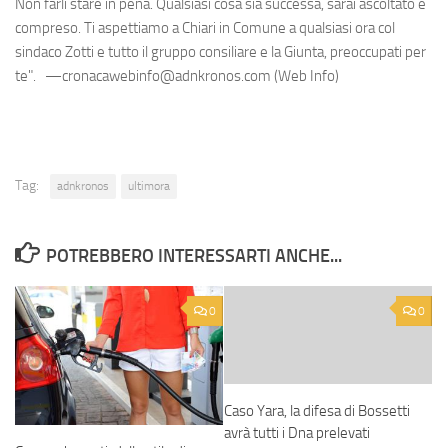
Non farli stare in pena. Qualsiasi cosa sia successa, sarai ascoltato e
compreso. Ti aspettiamo a Chiari in Comune a qualsiasi ora col
sindaco Zotti e tutto il gruppo consiliare e la Giunta, preoccupati per
te". —cronacawebinfo@adnkronos.com (Web Info)
Tag:
adnkronos
ultimora
POTREBBERO INTERESSARTI ANCHE...
0
0
Caso Yara, la difesa di Bossetti
avrà tutti i Dna prelevati