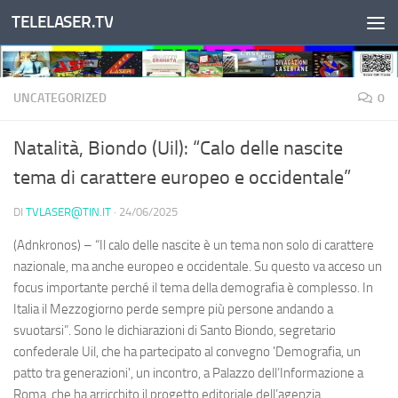
TELELASER.TV
Salta al contenuto
UNCATEGORIZED
0
Natalità, Biondo (Uil): “Calo delle nascite
tema di carattere europeo e occidentale”
DI
TVLASER@TIN.IT
·
24/06/2025
(Adnkronos) – “Il calo delle nascite è un tema non solo di carattere
nazionale, ma anche europeo e occidentale. Su questo va acceso un
focus importante perché il tema della demografia è complesso. In
Italia il Mezzogiorno perde sempre più persone andando a
svuotarsi”. Sono le dichiarazioni di Santo Biondo, segretario
confederale Uil, che ha partecipato al convegno 'Demografia, un
patto tra generazioni', un incontro, a Palazzo dell’Informazione a
Roma, che ha arricchito il progetto editoriale dell’agenzia