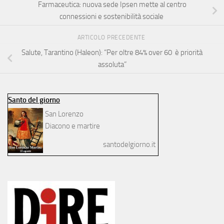
Farmaceutica: nuova sede Ipsen mette al centro
connessioni e sostenibilità sociale
ARTICOLO PRECEDENTE
Salute, Tarantino (Haleon): “Per oltre 84% over 60 è priorità
assoluta”
Santo del giorno
San Lorenzo
Diacono e martire
santodelgiorno.it