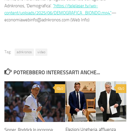
Adnkronos, ‘Demografica’.
"https://telelaser.tv/wp-
content/uploads/2025/06/DEMOGRAFICA_BIONDO.mp4"
—
economiawebinfo@adnkronos.com (Web Info)
Tag:
adnkronos
video
POTREBBERO INTERESSARTI ANCHE...
0
0
Elezioni Ungheria, affluenza
Sinner, Roddick lo incorona: