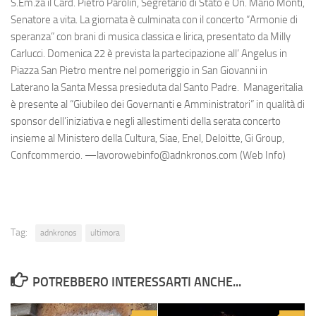
S.Em.za il Card. Pietro Parolin, Segretario di Stato e On. Mario Monti,
Senatore a vita. La giornata è culminata con il concerto “Armonie di
speranza” con brani di musica classica e lirica, presentato da Milly
Carlucci. Domenica 22 è prevista la partecipazione all’ Angelus in
Piazza San Pietro mentre nel pomeriggio in San Giovanni in
Laterano la Santa Messa presieduta dal Santo Padre. Manageritalia
è presente al “Giubileo dei Governanti e Amministratori” in qualità di
sponsor dell’iniziativa e negli allestimenti della serata concerto
insieme al Ministero della Cultura, Siae, Enel, Deloitte, Gi Group,
Confcommercio. —lavorowebinfo@adnkronos.com (Web Info)
Tag:
adnkronos
ultimora
POTREBBERO INTERESSARTI ANCHE...