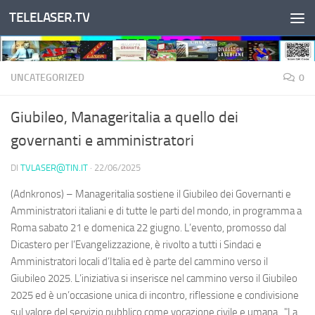
TELELASER.TV
Salta al contenuto
UNCATEGORIZED
0
Giubileo, Manageritalia a quello dei
governanti e amministratori
DI
TVLASER@TIN.IT
·
22/06/2025
(Adnkronos) – Manageritalia sostiene il Giubileo dei Governanti e
Amministratori italiani e di tutte le parti del mondo, in programma a
Roma sabato 21 e domenica 22 giugno. L’evento, promosso dal
Dicastero per l’Evangelizzazione, è rivolto a tutti i Sindaci e
Amministratori locali d’Italia ed è parte del cammino verso il
Giubileo 2025. L’iniziativa si inserisce nel cammino verso il Giubileo
2025 ed è un’occasione unica di incontro, riflessione e condivisione
sul valore del servizio pubblico come vocazione civile e umana. "La