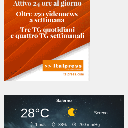
Salerno
28°C
Sereno
1 m/s
88%
760
mmHg