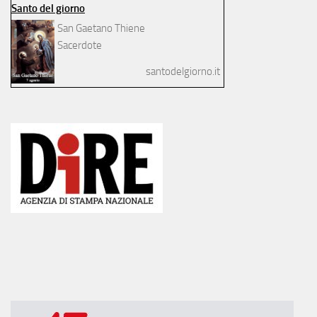
Santo del giorno
San Gaetano Thiene
Sacerdote
santodelgiorno.it