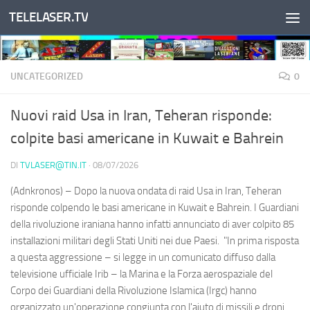
TELELASER.TV
Salta al contenuto
UNCATEGORIZED
0
Nuovi raid Usa in Iran, Teheran risponde:
colpite basi americane in Kuwait e Bahrein
DI
TVLASER@TIN.IT
·
08/07/2026
(Adnkronos) – Dopo la nuova ondata di raid Usa in Iran, Teheran
risponde colpendo le basi americane in Kuwait e Bahrein. I Guardiani
della rivoluzione iraniana hanno infatti annunciato di aver colpito 85
installazioni militari degli Stati Uniti nei due Paesi. "In prima risposta
a questa aggressione – si legge in un comunicato diffuso dalla
televisione ufficiale Irib – la Marina e la Forza aerospaziale del
Corpo dei Guardiani della Rivoluzione Islamica (Irgc) hanno
organizzato un'operazione congiunta con l'aiuto di missili e droni,