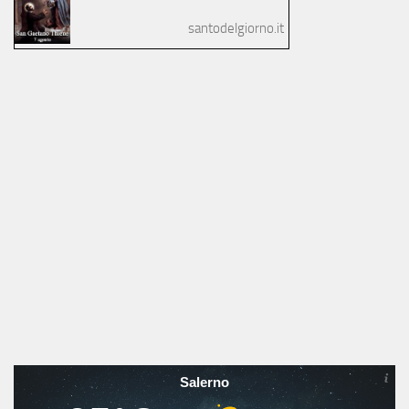
santodelgiorno.it
Salerno