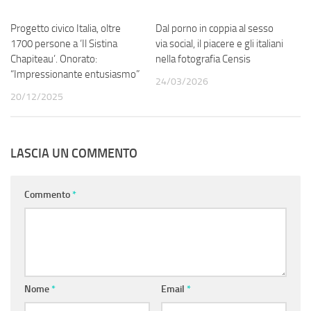
Progetto civico Italia, oltre
0
Dal porno in coppia al sesso
0
1700 persone a ‘Il Sistina
via social, il piacere e gli italiani
Chapiteau’. Onorato:
nella fotografia Censis
“Impressionante entusiasmo”
24/03/2026
20/12/2025
LASCIA UN COMMENTO
Commento
*
Nome
*
Email
*