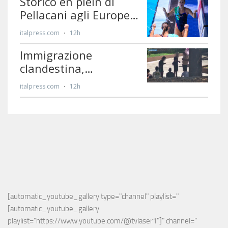
[automatic_youtube_gallery type="channel" playlist="
[automatic_youtube_gallery 
playlist="https://www.youtube.com/@tvlaser1"]" channel="