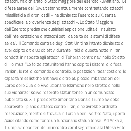
attacchi, ha dichiarato lo Stato maggiore dell'esercito kuwaitiano. "Le
difese aeree del Kuwait stanno attualmente contrastando attacchi
missilistici e di droni ostili – ha dichiarato l'esercito su X, senza
specificare la provenienza degli attacchi -. Lo Stato Maggiore
dell'Esercito precisa che qualsiasi esplosione udita è il risultato
dell'intercettazione di attacchi ostili da parte dei sistemi di difesa
aerea". Il Comando centrale degli Stati Uniti ha intanto dichiarato di
aver colpito oltre 80 obiettivi durante i raid di questa notte in Iran,
condotti in risposta agli attacchi di Teheran contro navi nello Stretto
di Hormuz. "Le forze statunitensi hanno colpito i sistemi di difesa
iraniani, le reti di comando e controllo, le postazioni radar costiere, le
capacità missilistiche antinave e oltre 60 piccole imbarcazioni del
Corpo delle Guardie Rivoluzionarie Islamiche nello stretto e nelle
sue vicinanze" scrive l'esercito statunitense in un comunicato
pubblicato su X. Il presidente americano Donald Trump avrebbe
approvato il piano d'attacco contro l'Iran, e ne avrebbe ordinato
l'esecuzione, mentre si trovava in Turchia per il vertice Nato, riporta
Axios citando come fonte un funzionario statunitense. Ad Ankara,
Trump avrebbe tenuto un incontro con il segretario alla Difesa Pete