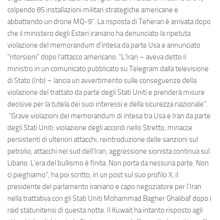
colpendo 85 installazioni militari strategiche americane e
abbattendo un drone MQ-9". La risposta di Teheran è arrivata dopo
che il ministero degli Esteri iraniano ha denunciato la ripetuta
violazione del memorandum d'intesa da parte Usa e annunciato
"ritorsioni" dopo l'attacco americano. "L'Iran – aveva detto il
ministro in un comunicato pubblicato su Telegram dalla televisione
di Stato (Irib) – lancia un avvertimento sulle conseguenze della
violazione del trattato da parte degli Stati Uniti e prenderà misure
decisive per la tutela dei suoi interessi e della sicurezza nazionale".
"Grave violazioni del memorandum di intesa tra Usa e Iran da parte
degli Stati Uniti: violazione degli accordi nello Stretto, minacce
persistenti di ulteriori attacchi, reintroduzione delle sanzioni sul
petrolio, attacchi nel sud dell'Iran, aggressione sionista continua sul
Libano. L'era del bullismo è finita. Non porta da nessuna parte. Non
ci pieghiamo", ha poi scritto, in un post sul suo profilo X, il
presidente del parlamento iraniano e capo negoziatore per l'Iran
nella trattativa con gli Stati Uniti Mohammad Bagher Ghalibaf dopo i
raid statunitensi di questa notte. Il Kuwait ha intanto risposto agli