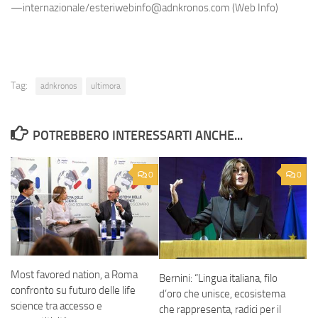
—internazionale/esteriwebinfo@adnkronos.com (Web Info)
Tag:
adnkronos
ultimora
POTREBBERO INTERESSARTI ANCHE...
0
0
Most favored nation, a Roma
Bernini: “Lingua italiana, filo
confronto su futuro delle life
d’oro che unisce, ecosistema
science tra accesso e
che rappresenta, radici per il