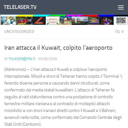
TELELASER.TV
Salta al contenuto
UNCATEGORIZED
0
Iran attacca il Kuwait, colpito l’aeroporto
DI
TVLASER@TIN.IT
·
03/06/2026
(Adnkronos) – L'Iran attacca il Kuwait e colpisce l'aeroporto
internazionale. Missili e droni di Teheran hanno colpito il Terminal 1,
ferendo diverse persone e causando danni strutturali, come
confermato dai media statali kuwaitiani. L'attacco di Teheran fa
seguito al raid statunitense contro una postazione di controllo
terrestre militare iraniana e al contrasto di molteplici attacchi
missilistici e con droni iraniani diretti contro il Kuwait e il Bahrein,
avvenuti nella notte, come confermato dal Comando Centrale degli
Stati Uniti (Centcom).