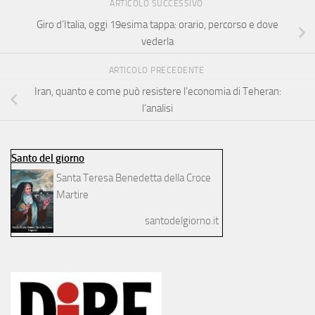
ARTICOLO SUCCESSIVO
Giro d’Italia, oggi 19esima tappa: orario, percorso e dove
vederla
ARTICOLO PRECEDENTE
Iran, quanto e come può resistere l’economia di Teheran:
l’analisi
Santo del giorno
Santa Teresa Benedetta della Croce
Martire
santodelgiorno.it