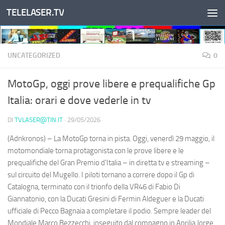
TELELASER.TV
Salta al contenuto
UNCATEGORIZED
0
MotoGp, oggi prove libere e prequalifiche Gp
Italia: orari e dove vederle in tv
DI
TVLASER@TIN.IT
·
29/05/2026
(Adnkronos) – La MotoGp torna in pista. Oggi, venerdì 29 maggio, il
motomondiale torna protagonista con le prove libere e le
prequalifiche del Gran Premio d'Italia – in diretta tv e streaming –
sul circuito del Mugello. I piloti tornano a correre dopo il Gp di
Catalogna, terminato con il trionfo della VR46 di Fabio Di
Giannatonio, con la Ducati Gresini di Fermin Aldeguer e la Ducati
ufficiale di Pecco Bagnaia a completare il podio. Sempre leader del
Mondiale Marco Bezzecchi, inseguito dal compagno in Aprilia Jorge