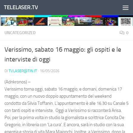
TELELASER.TV
Salta al contenuto
UNCATEGORIZED
0
Verissimo, sabato 16 maggio: gli ospiti e le
interviste di oggi
DI
TVLASER@TIN.IT
·
16/05/2026
(Adnkronos) –
Verissimo torna oggi, sabato 16 maggio, e domani, domenica 17
maggio, con un nuovo doppio appuntamento del weekend
condotto da Silvia Toffanin. L'appuntamento è alle 16.30 su Canale 5
con tanti ospiti e interviste. Oggi a Verissimo si racconterà Arisa.
Poi, per la prima volta in studio la giornalista e scrittrice Concita De
Gregorio, in libreria con 'La cura'. E ancora, sarà in studio con la sua
energia e storia di vita Mara Maionchi. Inoltre, a Verissimo, dopo la