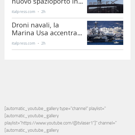
[automatic_youtube_gallery type="channel" playlist="
[automatic_youtube_gallery 
playlist="https://www.youtube.com/@tvlaser1"]" channel="
[automatic_youtube_gallery 