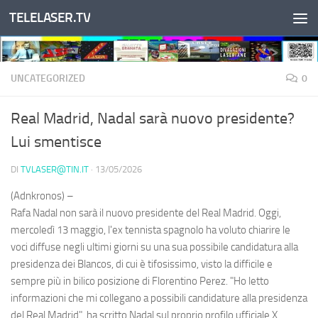
TELELASER.TV
Salta al contenuto
UNCATEGORIZED
0
Real Madrid, Nadal sarà nuovo presidente?
Lui smentisce
DI
TVLASER@TIN.IT
·
13/05/2026
(Adnkronos) –
Rafa Nadal non sarà il nuovo presidente del Real Madrid. Oggi,
mercoledì 13 maggio, l'ex tennista spagnolo ha voluto chiarire le
voci diffuse negli ultimi giorni su una sua possibile candidatura alla
presidenza dei Blancos, di cui è tifosissimo, visto la difficile e
sempre più in bilico posizione di Florentino Perez. "Ho letto
informazioni che mi collegano a possibili candidature alla presidenza
del Real Madrid", ha scritto Nadal sul proprio profilo ufficiale X,