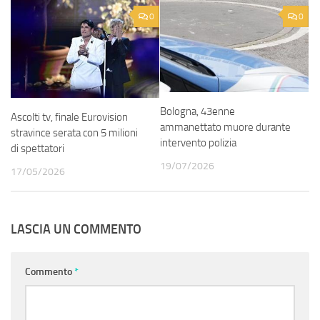
0
0
Bologna, 43enne
Ascolti tv, finale Eurovision
ammanettato muore durante
stravince serata con 5 milioni
intervento polizia
di spettatori
19/07/2026
17/05/2026
LASCIA UN COMMENTO
Commento
*