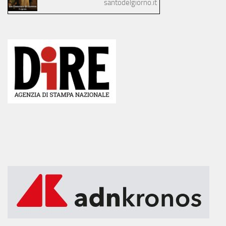
santodelgiorno.it