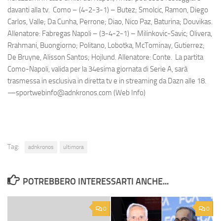
davanti alla tv. Como – (4-2-3-1) – Butez; Smolcic, Ramon, Diego
Carlos, Valle; Da Cunha, Perrone; Diao, Nico Paz, Baturina; Douvikas.
Allenatore: Fabregas Napoli – (3-4-2-1) – Milinkovic-Savic; Olivera,
Rrahmani, Buongiorno; Politano, Lobotka, McTominay, Gutierrez;
De Bruyne, Alisson Santos; Hojlund. Allenatore: Conte. La partita
Como-Napoli, valida per la 34esima giornata di Serie A, sarà
trasmessa in esclusiva in diretta tv e in streaming da Dazn alle 18.
—sportwebinfo@adnkronos.com (Web Info)
Tag:
adnkronos
ultimora
POTREBBERO INTERESSARTI ANCHE...
0
0