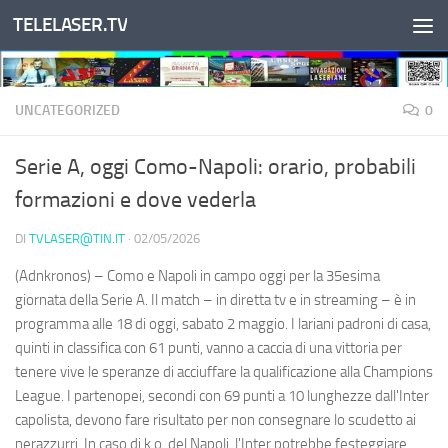
TELELASER.TV
Salta al contenuto
UNCATEGORIZED
0
Serie A, oggi Como-Napoli: orario, probabili
formazioni e dove vederla
DI
TVLASER@TIN.IT
·
02/05/2026
(Adnkronos) – Como e Napoli in campo oggi per la 35esima
giornata della Serie A. Il match – in diretta tv e in streaming – è in
programma alle 18 di oggi, sabato 2 maggio. I lariani padroni di casa,
quinti in classifica con 61 punti, vanno a caccia di una vittoria per
tenere vive le speranze di acciuffare la qualificazione alla Champions
League. I partenopei, secondi con 69 punti a 10 lunghezze dall'Inter
capolista, devono fare risultato per non consegnare lo scudetto ai
nerazzurri. In caso di k.o. del Napoli, l'Inter potrebbe festeggiare