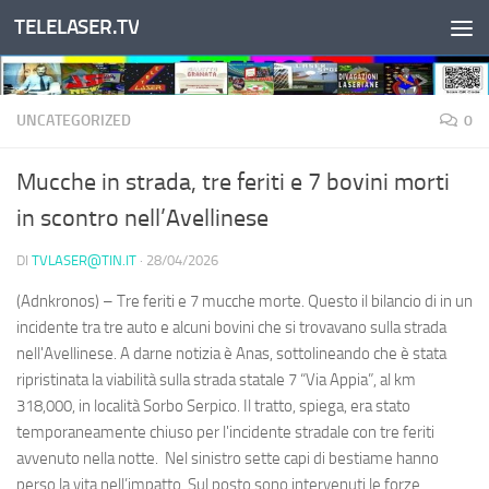
TELELASER.TV
Salta al contenuto
UNCATEGORIZED
0
Mucche in strada, tre feriti e 7 bovini morti
in scontro nell’Avellinese
DI
TVLASER@TIN.IT
·
28/04/2026
(Adnkronos) – Tre feriti e 7 mucche morte. Questo il bilancio di in un
incidente tra tre auto e alcuni bovini che si trovavano sulla strada
nell'Avellinese. A darne notizia è Anas, sottolineando che è stata
ripristinata la viabilità sulla strada statale 7 “Via Appia”, al km
318,000, in località Sorbo Serpico. Il tratto, spiega, era stato
temporaneamente chiuso per l'incidente stradale con tre feriti
avvenuto nella notte. Nel sinistro sette capi di bestiame hanno
perso la vita nell’impatto. Sul posto sono intervenuti le forze