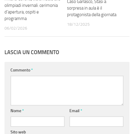
Caso Garlasco, Stasi a
olimpiadi invernali: cerimonia
sorpresa in aula è il
d’apertura, ospiti e
protagonista della giornata
programma
18/12/2025
06/02/2026
LASCIA UN COMMENTO
Commento
*
Nome
*
Email
*
Sito web