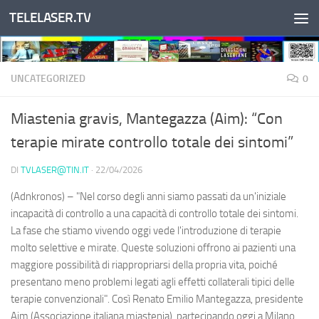
TELELASER.TV
Salta al contenuto
UNCATEGORIZED
0
Miastenia gravis, Mantegazza (Aim): “Con
terapie mirate controllo totale dei sintomi”
DI
TVLASER@TIN.IT
·
22/04/2026
(Adnkronos) – "Nel corso degli anni siamo passati da un'iniziale
incapacità di controllo a una capacità di controllo totale dei sintomi.
La fase che stiamo vivendo oggi vede l'introduzione di terapie
molto selettive e mirate. Queste soluzioni offrono ai pazienti una
maggiore possibilità di riappropriarsi della propria vita, poiché
presentano meno problemi legati agli effetti collaterali tipici delle
terapie convenzionali". Così Renato Emilio Mantegazza, presidente
Aim (Associazione italiana miastenia), partecipando oggi a Milano