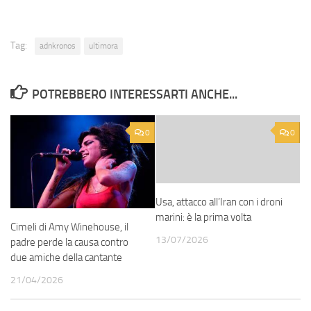
Tag:
adnkronos
ultimora
POTREBBERO INTERESSARTI ANCHE...
0
0
Usa, attacco all’Iran con i droni
marini: è la prima volta
Cimeli di Amy Winehouse, il
13/07/2026
padre perde la causa contro
due amiche della cantante
21/04/2026