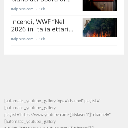
[automatic_youtube_gallery type="channel" playlist="
[automatic_youtube_gallery 
playlist="https://www.youtube.com/@tvlaser1"]" channel="
[automatic_youtube_gallery 