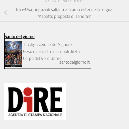
ARTICOLO PRECEDENTE
Iran-Usa, negoziati saltano e Trump estende la tregua:
“Aspetto proposta di Teheran”
Santo del giorno
Trasfigurazione del Signore
Gesù rivela ai tre discepoli diletti il
Corpo del Vero Uomo
santodelgiorno.it