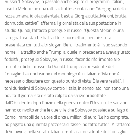
Russia 1. Solovyov, in passato anche ospite di programmi italiani,
insulta Meloni con una raffica di offese in italiano: "Vergogna della
razza umana, idiota patentata, bestia, Giorgia putta..Meloni, brutta
donnuccia, cattiva", afferma il giornalista dalla sua postazione in
studio. Quindi, l'attacco prosegue in russo: "Questa Meloni è una
carogna fascista che ha tradito i suoi elettori, perché si era
presentata con tutt'altri slogan. Beh, il tradimento è il suo secondo
nome. Ha tradito anche Trump, al quale in precedenza aveva giurato
fedeltà", prosegue Solovyov, in russo, facendo riferimento alle
recenti critiche mosse da Donald Trump alla presidente del
Consiglio. La conclusione del monologo è in italiano: "Ma non è
necessario discutere con questo punto di vista. È la vera realtà". I
toni durissimi di Solovyov contro l'Italia, in senso lato, non sono una
novità. Il giornalista è stato colpito da sanzioni adottate
dall'Occidente dopo l'inizio della guerra contro l'Ucraina. Le sanzioni
hanno coinvolto anche le due ville che Solovyov possiede sul lago di
Como, immobili del valore di circa 8 milioni di euro "Le ho comprate,
ho pagato una quantità pazzesca di tasse, ho fatto tutto". All'attacco
di Solovyov, nella serata italiana, replica la presidente del Consiglio