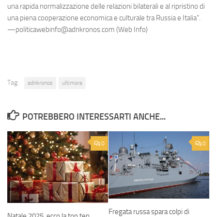
una rapida normalizzazione delle relazioni bilaterali e al ripristino di
una piena cooperazione economica e culturale tra Russia e Italia".
—politicawebinfo@adnkronos.com (Web Info)
Tag:
adnkronos
ultimora
POTREBBERO INTERESSARTI ANCHE...
0
0
Fregata russa spara colpi di
Natale 2025, ecco la top ten