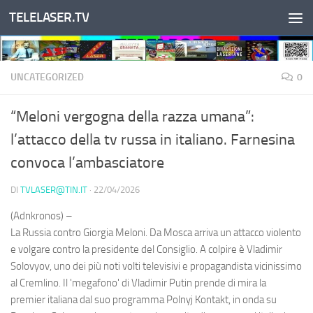
TELELASER.TV
Salta al contenuto
UNCATEGORIZED
0
“Meloni vergogna della razza umana”:
l’attacco della tv russa in italiano. Farnesina
convoca l’ambasciatore
DI
TVLASER@TIN.IT
·
22/04/2026
(Adnkronos) –
La Russia contro Giorgia Meloni. Da Mosca arriva un attacco violento
e volgare contro la presidente del Consiglio. A colpire è Vladimir
Solovyov, uno dei più noti volti televisivi e propagandista vicinissimo
al Cremlino. Il 'megafono' di Vladimir Putin prende di mira la
premier italiana dal suo programma Polnyj Kontakt, in onda su