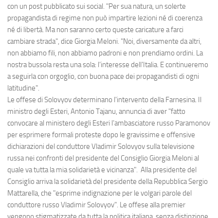
con un post pubblicato sui social. "Per sua natura, un solerte
propagandista di regime non può impartire lezioni né di coerenza
né di libertà. Ma non saranno certo queste caricature a farci
cambiare strada", dice Giorgia Meloni. "Noi, diversamente da altri,
non abbiamo fili, non abbiamo padroni e non prendiamo ordini. La
nostra bussola resta una sola: l’interesse dell'Italia. E continueremo
a seguirla con orgoglio, con buona pace dei propagandisti di ogni
latitudine".
Le offese di Solovyov determinano l'intervento della Farnesina. Il
ministro degli Esteri, Antonio Tajanu, annuncia di aver "fatto
convocare al ministero degli Esteri l’ambasciatore russo Paramonov
per esprimere formali proteste dopo le gravissime e offensive
dichiarazioni del conduttore Vladimir Solovyov sulla televisione
russa nei confronti del presidente del Consiglio Giorgia Meloni al
quale va tutta la mia solidarietà e vicinanza". Alla presidente del
Consiglio arriva la solidarietà del presidente della Repubblica Sergio
Mattarella, che "esprime indignazione per le volgari parole del
conduttore russo Vladimir Solovyov". Le offese alla premier
vengono stigmatizzate da tutta la politica italiana, senza distinzione