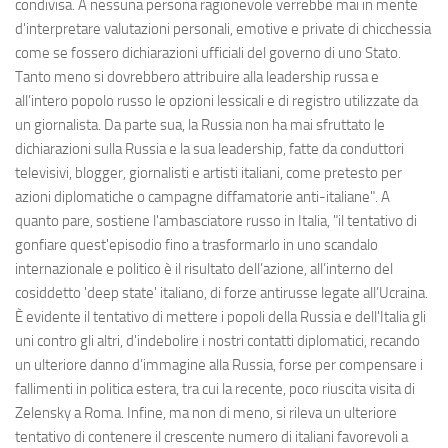
condivisa. A nessuna persona ragionevole verrebbe mai in mente
d'interpretare valutazioni personali, emotive e private di chicchessia
come se fossero dichiarazioni ufficiali del governo di uno Stato.
Tanto meno si dovrebbero attribuire alla leadership russa e
all’intero popolo russo le opzioni lessicali e di registro utilizzate da
un giornalista. Da parte sua, la Russia non ha mai sfruttato le
dichiarazioni sulla Russia e la sua leadership, fatte da conduttori
televisivi, blogger, giornalisti e artisti italiani, come pretesto per
azioni diplomatiche o campagne diffamatorie anti-italiane". A
quanto pare, sostiene l'ambasciatore russo in Italia, "il tentativo di
gonfiare quest'episodio fino a trasformarlo in uno scandalo
internazionale e politico è il risultato dell’azione, all’interno del
cosiddetto 'deep state' italiano, di forze antirusse legate all’Ucraina.
È evidente il tentativo di mettere i popoli della Russia e dell'Italia gli
uni contro gli altri, d'indebolire i nostri contatti diplomatici, recando
un ulteriore danno d’immagine alla Russia, forse per compensare i
fallimenti in politica estera, tra cui la recente, poco riuscita visita di
Zelensky a Roma. Infine, ma non di meno, si rileva un ulteriore
tentativo di contenere il crescente numero di italiani favorevoli a