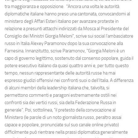
tra maggioranza e opposizione. "Ancora una volta le autorità
diplomatiche italiane hanno preso una cantonata, convocandomi al
ministero degli Affari Esteri italiano per avanzare proteste in
relazione a presunti attacchi indirizzati da Mosca al Presidente del
Consiglio dei Ministri Giorgia Meloni", scrive sui social l'ambasciatore
russo in Italia Alexey Paramonov dopo la sua convocazione alla
Farnesina. Innanzitutto, scrive Paramonov, "Giorgia Meloni è un
capo di governo legittimo, sostenuto dal consenso popolare, guida il
potere esecutivo italiano da quasi quattro anni e, per tutto questo
tempo, nessun rappresentante delle autorità russe ha mai
espresso giudizi offensivi nei confronti suoi o dell’Italia. A differenza
di alcuni membri della leadership italiana che, talvolta, si
permettono commenti e paragoni estremamente ostili nei
confronti sia dei vertici russi, sia della Federazione Russa in
generale". Poi, sottolinea, "il pretesto della convocazione al
Ministero (le parole di un noto giornalista russo, peraltro assai
capace e popolare, pronunciate sul suo canale online privato)
difficilmente può rientrare nella prassi diplomatica generalmente