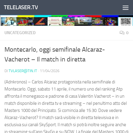
TELELASER.TV
Salta al contenuto
UNCATEGORIZED
0
Montecarlo, oggi semifinale Alcaraz-
Vacherot – Il match in diretta
DI
TVLASER@TIN.IT
·
11/04/2026
(Adnkronos) – Carlos Alcaraz protagonista nella semifinale di
Montecarlo. Oggi, sabato 11 aprile, il numero uno del ranking Atp
affronta il monegasco e padrone di casa Valentin Vacherot – in un
match disponibile in diretta tv e streaming – nel penultimo atto del
Masters 1000 del Principato. Si comincia alle 15:30. Dove vedere
Alcaraz-Vacherot? Il match sarà visibile in diretta televisiva e in
esclusiva sui canali SkySport. Il match si potrà inoltre seguire anche
in streaming sull'app SkyGo e su NOW. La finale del Masters 1000 di