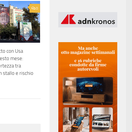
0
itto con Usa
sesto mese:
ertezza tra
n stallo e rischio