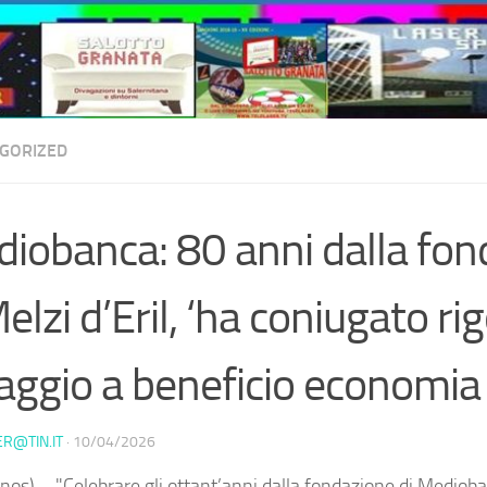
GORIZED
iobanca: 80 anni dalla fon
elzi d’Eril, ‘ha coniugato ri
aggio a beneficio economia 
ER@TIN.IT
·
10/04/2026
nos) – "Celebrare gli ottant’anni dalla fondazione di Medioba