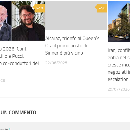
0
0
Alcaraz, trionfo al Queen’s.
Ora il primo posto di
 2026, Conti
Iran, confl
Sinner è più vicino
illo e Pucci:
entra nel 
22/06/2025
o co-conduttori del
cresce inc
”
negoziati i
escalation
026
29/07/2026
A UN COMMENTO
ento
*