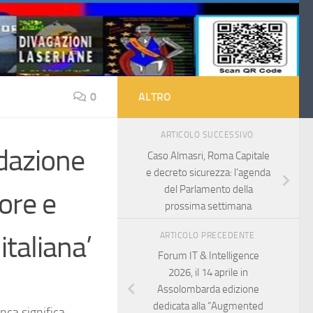
0
ALTRO
ARTICOLO SUCCESSIVO
dazione
Caso Almasri, Roma Capitale
e decreto sicurezza: l’agenda
del Parlamento della
gore e
prossima settimana
italiana’
ARTICOLO PRECEDENTE
Forum IT & Intelligence
2026, il 14 aprile in
Assolombarda edizione
dedicata alla “Augmented
nca significa