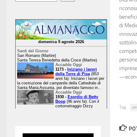
riconosc
benefic
di Medi
innovaz
sottolin
competen
persone:
imprese
—econo
Tag:
ad
PO