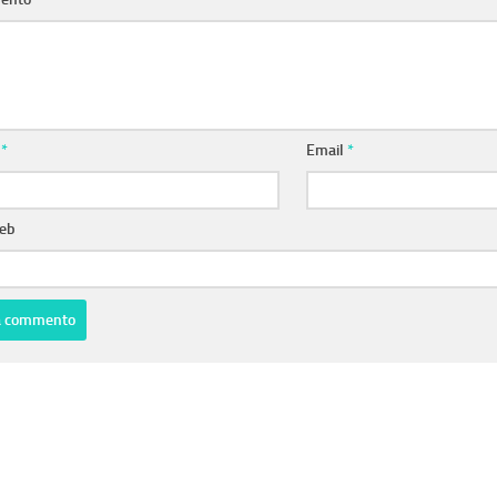
e
*
Email
*
web