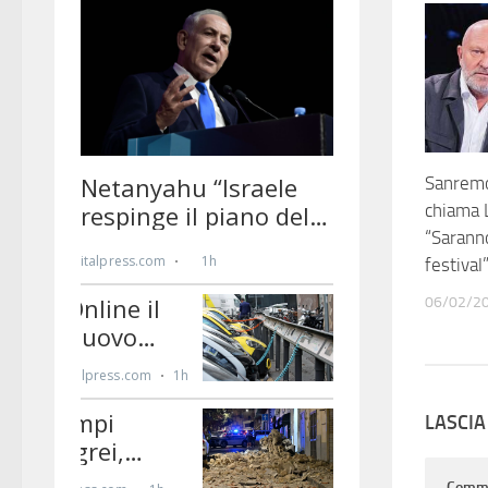
Sanremo
chiama L
“Sarann
festival
06/02/2
LASCI
Comm