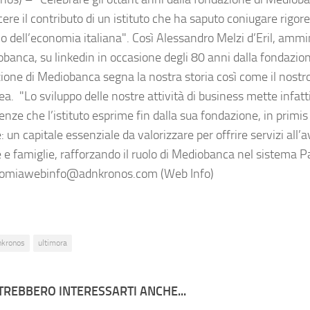
ere il contributo di un istituto che ha saputo coniugare rigor
io dell’economia italiana". Così Alessandro Melzi d’Eril, ammi
obanca, su linkedin in occasione degli 80 anni dalla fondazion
ione di Mediobanca segna la nostra storia così come il nostro
ea. "Lo sviluppo delle nostre attività di business mette infatti
ze che l’istituto esprime fin dalla sua fondazione, in primis
 un capitale essenziale da valorizzare per offrire servizi all’
 e famiglie, rafforzando il ruolo di Mediobanca nel sistema 
miawebinfo@adnkronos.com (Web Info)
nkronos
ultimora
TREBBERO INTERESSARTI ANCHE...