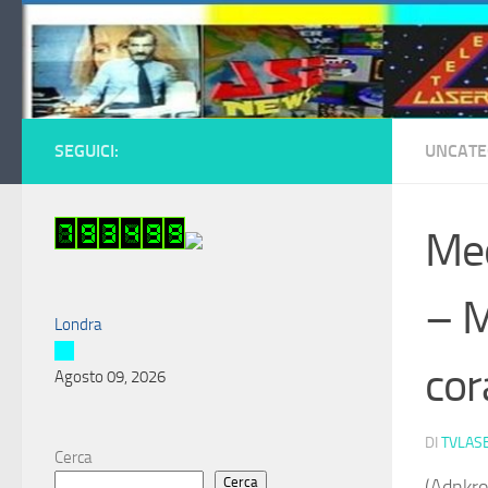
Salta al contenuto
SEGUICI:
UNCATE
Med
– M
Londra
cor
Agosto 09, 2026
DI
TVLAS
Cerca
Cerca
(Adnkro