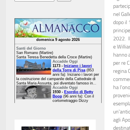
partecip
nel Gall
dopo il 
principe
2022. Il
e Willi
hanno as
per re C
regina 
commemo
ha l'on
provenie
esempla
un'antic
agli Apo
destina