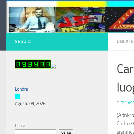
Salta al contenuto
SEGUICI:
UNCATE
Car
luo
Londra
DI
TVLAS
Agosto 09, 2026
(Adnkro
Carlo e
Cerca
signific
Cerca