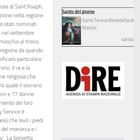
drale di Sant'Asaph,
Santo del giorno
azione nella regione
Santa Teresa Benedetta della
no stati nominati
Martire
lo nel settembre
santodelg
e maschio al trono,
a regione da quando
nificato particolare
ono. Il re e la
ne religiosa che
la quale il sovrano
mini e 77 donne
imento del loro
y Service è
esù che lavò i piedi
à del monarca e i
'. La borsetta