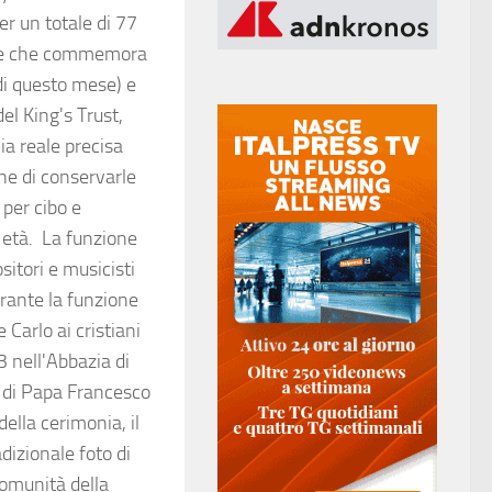
r un totale di 77
ine che commemora
 di questo mese) e
l King's Trust,
ia reale precisa
ne di conservarle
per cibo e
 età. La funzione
itori e musicisti
urante la funzione
 Carlo ai cristiani
3 nell'Abbazia di
 di Papa Francesco
della cerimonia, il
dizionale foto di
comunità della