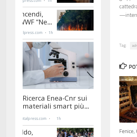
cattedr
—inter
Tag:
ad
PO
Fenice, 