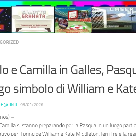
GORIZED
lo e Camilla in Galles, Pasq
go simbolo di William e Kat
ER@TIN.IT
·
03/04/2026
nos) –
 Camilla si stanno preparando per la Pasqua in un luogo part
ativo per il principe William e Kate Middleton. Ieri il re e la r