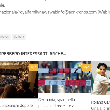
ale.
nazionale/royalfamilynewswebinfo@adnkronos.com (Web I
nkronos
ultimora
TREBBERO INTERESSARTI ANCHE...
0
0
Germania, spari nella
Roland Gar
Colabianchi dopo le
piazza del mercato a
Cinà al pr