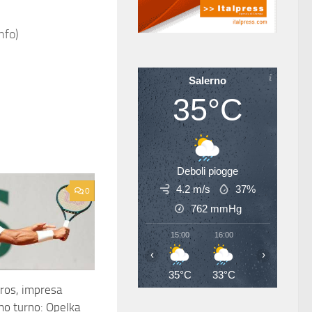
nfo)
Salerno
35°C
Deboli piogge
4.2 m/s
37%
0
762
mmHg
15:00
16:00
17:00
18
‹
›
35°C
33°C
34°C
33
ros, impresa
imo turno: Opelka