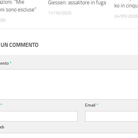
zioni: “Mie
Giessen: assalitore in fuga
ko in cinqu
oni sono escluse”
11/10/2025
24/05/2026
026
A UN COMMENTO
ento
*
e
*
Email
*
web