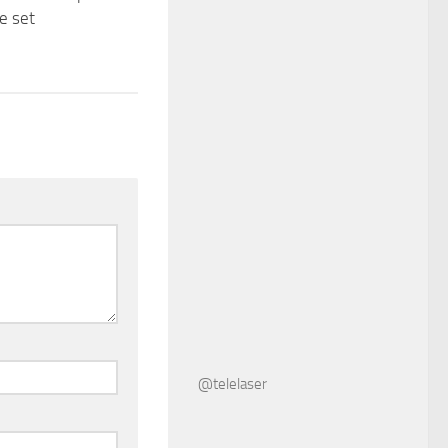
e set
@telelaser