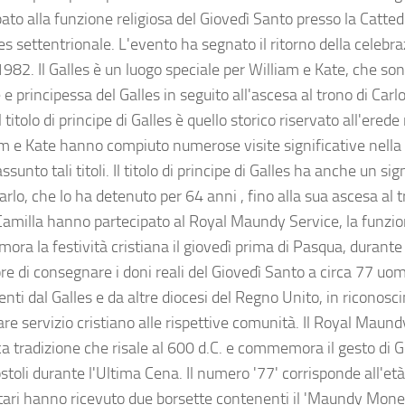
ato alla funzione religiosa del Giovedì Santo presso la Catte
es settentrionale. L'evento ha segnato il ritorno della celebr
1982. Il Galles è un luogo speciale per William e Kate, che so
 e principessa del Galles in seguito all'ascesa al trono di Car
 titolo di principe di Galles è quello storico riservato all'ered
am e Kate hanno compiuto numerose visite significative nell
sunto tali titoli. Il titolo di principe di Galles ha anche un sig
arlo, che lo ha detenuto per 64 anni , fino alla sua ascesa al tr
Camilla hanno partecipato al Royal Maundy Service, la funzio
ra la festività cristiana il giovedì prima di Pasqua, durante 
ore di consegnare i doni reali del Giovedì Santo a circa 77 uo
nti dal Galles e da altre diocesi del Regno Unito, in riconosc
re servizio cristiano alle rispettive comunità. Il Royal Maund
a tradizione che risale al 600 d.C. e commemora il gesto di G
stoli durante l'Ultima Cena. Il numero '77' corrisponde all'et
tari hanno ricevuto due borsette contenenti il 'Maundy Money