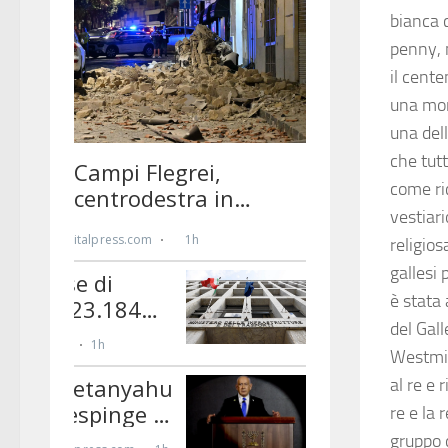
bianca 
penny, 
il cente
una mon
una dell
che tut
come ri
vestiar
religio
gallesi 
è stata 
del Gall
Westmin
al re e 
re e la 
gruppo 