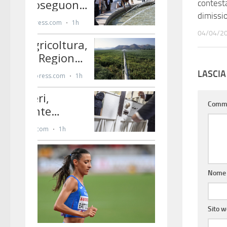
contesta
dimissi
04/04/2
LASCI
Comm
Nom
Sito 