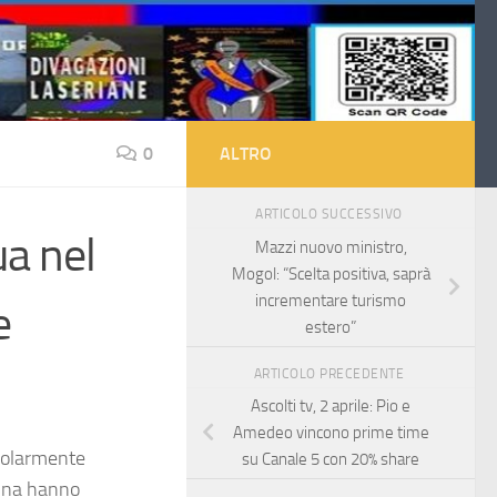
0
ALTRO
ARTICOLO SUCCESSIVO
ua nel
Mazzi nuovo ministro,
Mogol: “Scelta positiva, saprà
incrementare turismo
e
estero”
ARTICOLO PRECEDENTE
Ascolti tv, 2 aprile: Pio e
Amedeo vincono prime time
icolarmente
su Canale 5 con 20% share
egina hanno