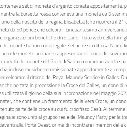
conteneva set di monete d'argento coniate appositamente, pe
mentre la borsetta rossa conteneva una moneta da 5 sterl
nario della nascita della regina Elisabetta (che ricorrerà il 21
eta da 50 pence che celebra il cinquantesimo anniversario de
e organizzazioni benefiche di re Carlo. Il sito web della famigl
te le monete hanno corso legale, sebbene sia diffusa l'abitudi
cordo: le monete ordinarie rappresentano il dono del sovrano 
io, mentre le monete del Giovedì Santo commemorano la sua
sa ha incluso musiche commissionate appositamente a compos
per celebrare il ritorno del Royal Maundy Service in Galles. D
anche portata in processione la Croce del Galles, un dono di re
es utilizzata il giorno della sua incoronazione nel maggio 202
ster, che contiene un frammento della Vera Croce, un dono
ritenuto parte della croce su cui fu crocifisso Gesù. Al termine 
regina si sono uniti al gruppo reale del Maundy Party per la tra
davanti alla Porta Ovest, prima di incontrare i membri della 