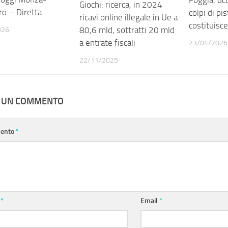
Giochi: ricerca, in 2024
ro – Diretta
colpi di pis
ricavi online illegale in Ue a
costituisce
80,6 mld, sottratti 20 mld
026
a entrate fiscali
23/04/2026
22/11/2025
A UN COMMENTO
ento
*
e
*
Email
*