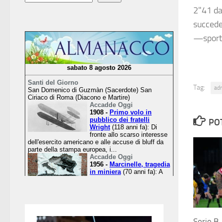
2"41 dal
succede
—sport
Tag:
ad
PO
Serie B