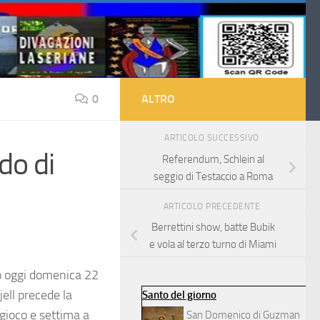
0
ALTRO
ARTICOLO SUCCESSIVO
do di
Referendum, Schlein al
seggio di Testaccio a Roma
ARTICOLO PRECEDENTE
Berrettini show, batte Bubik
e vola al terzo turno di Miami
o oggi domenica 22
ell precede la
Santo del giorno
gioco e settima a
San Domenico di Guzman