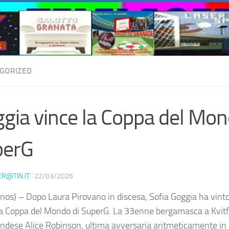
GORIZED
gia vince la Coppa del Mon
perG
ER@TIN.IT
·
22/03/2026
nos) – Dopo Laura Pirovano in discesa, Sofia Goggia ha vint
a Coppa del Mondo di SuperG. La 33enne bergamasca a Kvitfj
ndese Alice Robinson, ultima avversaria aritmeticamente in 