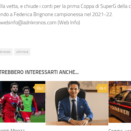
la vetta, e chiude i conti per la prima Coppa di SuperG della c
ndo a Federica Brignone campionessa nel 2021-22.
webinfo@adnkronos.com (Web Info)
nkronos
ultimora
TREBBERO INTERESSARTI ANCHE...
0
0
, oggi Monza-
Foggia, ucc