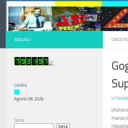
Salta al contenuto
SEGUICI:
UNCATE
Gog
Su
Londra
DI
TVLAS
Agosto 08, 2026
(Adnkro
marzo l
Cerca
neozela
Cerca