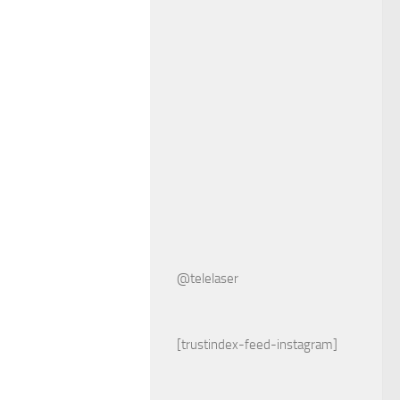
@telelaser
[trustindex-feed-instagram]