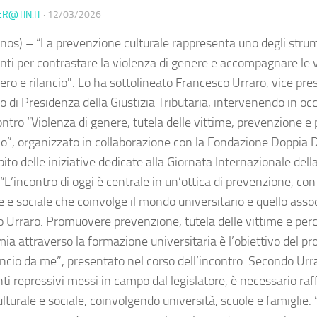
ER@TIN.IT
·
12/03/2026
nos) – “La prevenzione culturale rappresenta uno degli strum
nti per contrastare la violenza di genere e accompagnare le v
ero e rilancio". Lo ha sottolineato Francesco Urraro, vice pre
o di Presidenza della Giustizia Tributaria, intervenendo in oc
ontro “Violenza di genere, tutela delle vittime, prevenzione e 
o”, organizzato in collaborazione con la Fondazione Doppia 
ito delle iniziative dedicate alla Giornata Internazionale dell
“L’incontro di oggi è centrale in un’ottica di prevenzione, co
e e sociale che coinvolge il mondo universitario e quello asso
o Urraro. Promuovere prevenzione, tutela delle vittime e perco
a attraverso la formazione universitaria è l’obiettivo del pro
ncio da me”, presentato nel corso dell’incontro. Secondo Urra
i repressivi messi in campo dal legislatore, è necessario raff
lturale e sociale, coinvolgendo università, scuole e famiglie.