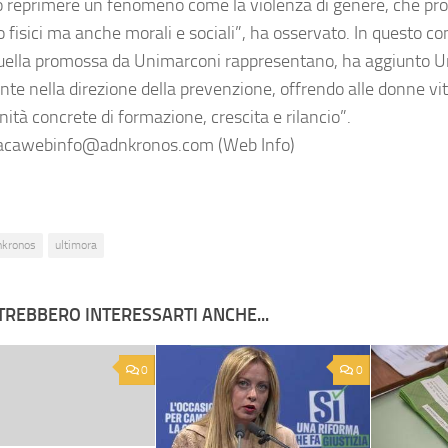
o reprimere un fenomeno come la violenza di genere, che pr
 fisici ma anche morali e sociali”, ha osservato. In questo con
ella promossa da Unimarconi rappresentano, ha aggiunto Ur
nte nella direzione della prevenzione, offrendo alle donne vit
ità concrete di formazione, crescita e rilancio”.
cawebinfo@adnkronos.com (Web Info)
nkronos
ultimora
TREBBERO INTERESSARTI ANCHE...
0
0