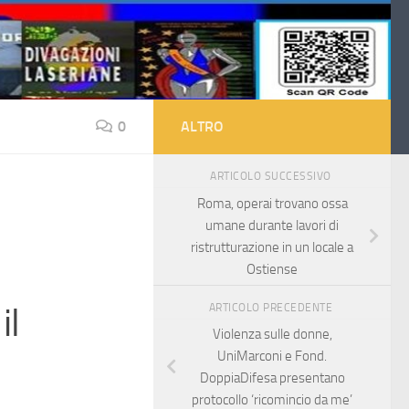
0
ALTRO
ARTICOLO SUCCESSIVO
Roma, operai trovano ossa
umane durante lavori di
ristrutturazione in un locale a
Ostiense
il
ARTICOLO PRECEDENTE
Violenza sulle donne,
UniMarconi e Fond.
DoppiaDifesa presentano
protocollo ‘ricomincio da me’