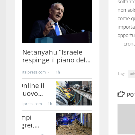
soltant
non solo
come qu
importa
opportun
—crona
Tag:
ad
PO