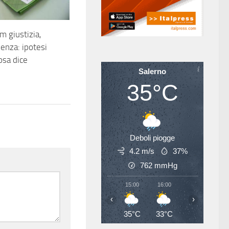
 giustizia,
enza: ipotesi
sa dice
Salerno
35°C
Deboli piogge
4.2 m/s
37%
762
mmHg
15:00
16:00
17:00
18
‹
›
35°C
33°C
34°C
33