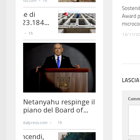
Sostenib
Award p
microco
13/11/2
LASCI
Comm