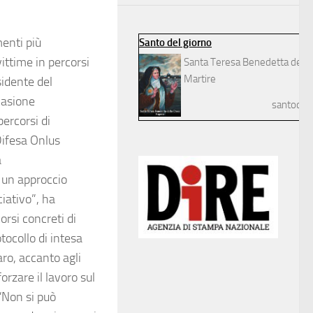
enti più
Santo del giorno
ittime in percorsi
Santa Teresa Benedetta della
Martire
sidente del
casione
santodelg
percorsi di
Difesa Onlus
a
n un approccio
ciativo”, ha
rsi concreti di
tocollo di intesa
ro, accanto agli
orzare il lavoro sul
 “Non si può