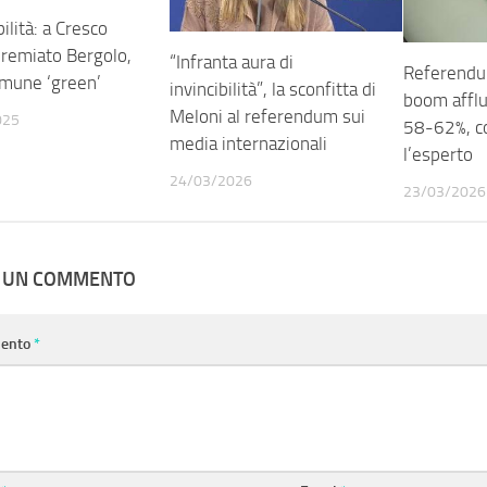
ilità: a Cresco
remiato Bergolo,
“Infranta aura di
Referendum
mune ‘green’
invincibilità”, la sconfitta di
boom afflu
Meloni al referendum sui
025
58-62%, co
media internazionali
l’esperto
24/03/2026
23/03/2026
A UN COMMENTO
ento
*