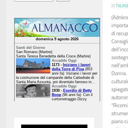
DI
TVLAS
(Adnkro
importa
di recup
Consigli
dell’inc
sostegn
nell’amb
Donna. 
cultural
spiegat
autonomi
“Ricomi
strument
piano cu