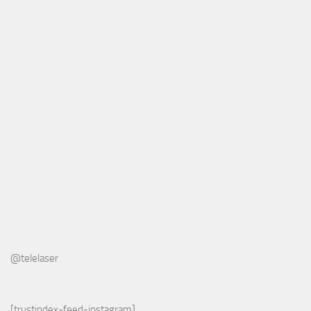
@telelaser
[trustindex-feed-instagram]