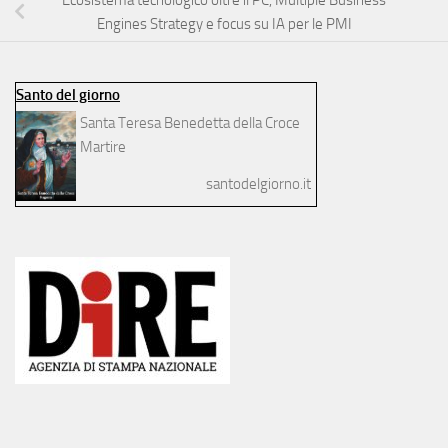
Ecosistema tecnologico oltre il PC, Multiple Business
Engines Strategy e focus su IA per le PMI
Santo del giorno
Santa Teresa Benedetta della Croce
Martire
santodelgiorno.it