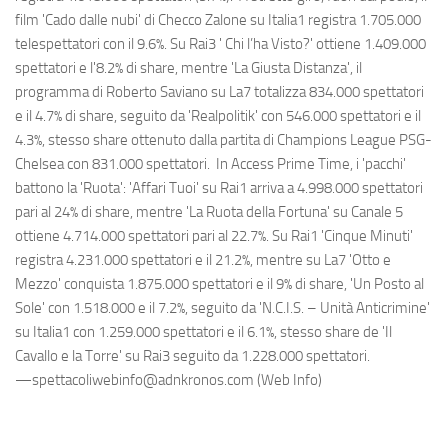
film 'Cado dalle nubi' di Checco Zalone su Italia1 registra 1.705.000
telespettatori con il 9.6%. Su Rai3 ' Chi l’ha Visto?' ottiene 1.409.000
spettatori e l'8.2% di share, mentre 'La Giusta Distanza', il
programma di Roberto Saviano su La7 totalizza 834.000 spettatori
e il 4.7% di share, seguito da 'Realpolitik' con 546.000 spettatori e il
4.3%, stesso share ottenuto dalla partita di Champions League PSG-
Chelsea con 831.000 spettatori. In Access Prime Time, i 'pacchi'
battono la 'Ruota': 'Affari Tuoi' su Rai1 arriva a 4.998.000 spettatori
pari al 24% di share, mentre 'La Ruota della Fortuna' su Canale 5
ottiene 4.714.000 spettatori pari al 22.7%. Su Rai1 'Cinque Minuti'
registra 4.231.000 spettatori e il 21.2%, mentre su La7 'Otto e
Mezzo' conquista 1.875.000 spettatori e il 9% di share, 'Un Posto al
Sole' con 1.518.000 e il 7.2%, seguito da 'N.C.I.S. – Unità Anticrimine'
su Italia1 con 1.259.000 spettatori e il 6.1%, stesso share de 'Il
Cavallo e la Torre' su Rai3 seguito da 1.228.000 spettatori.
—spettacoliwebinfo@adnkronos.com (Web Info)