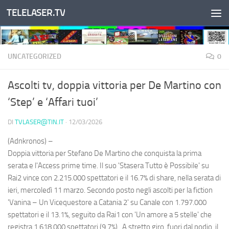
TELELASER.TV
Salta al contenuto
UNCATEGORIZED
0
Ascolti tv, doppia vittoria per De Martino con
‘Step’ e ‘Affari tuoi’
DI
TVLASER@TIN.IT
·
12/03/2026
(Adnkronos) –
Doppia vittoria per Stefano De Martino che conquista la prima
serata e l'Access prime time. Il suo 'Stasera Tutto è Possibile' su
Rai2 vince con 2.215.000 spettatori e il 16.7% di share, nella serata di
ieri, mercoledì 11 marzo. Secondo posto negli ascolti per la fiction
'Vanina – Un Vicequestore a Catania 2' su Canale con 1.797.000
spettatori e il 13.1%, seguito da Rai1 con 'Un amore a 5 stelle' che
registra 1.618.000 spettatori (9.7%). A stretto giro, fuori dal podio, il