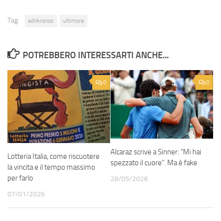
Tag:
adnkronos
ultimora
POTREBBERO INTERESSARTI ANCHE...
0
0
Alcaraz scrive a Sinner: “Mi hai
Lotteria Italia, come riscuotere
spezzato il cuore”. Ma è fake
la vincita e il tempo massimo
per farlo
28/05/2026
07/01/2026