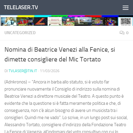
TELELASER.TV
Salta al contenuto
UNCATEGORIZED
0
Nomina di Beatrice Venezi alla Fenice, si
dimette consigliere del Mic Tortato
DI
TVLASER@TIN.IT
·
11/03/2026
(Adnkronos) – "Ancora in barba allo statuto, si è voluto far
pronunciare nuovamente il Consiglio di indirizzo sulla nomina di
Beatrice Venezi a direttore musicale del Teatro. A questo punto è
evidente che la questione si è fatta meramente politica e che, di
conseguenza, non c’è alcun bisogno di avere un musicista tra i
consiglieri. Quindi me ne vado". Lo scrive, in un lungo post sui social,
Alessandro Tortato, consigliere d'indirizzo della Fondazione Teatro
La Fenice di Venezia, all'indomani del voto consultivo con cui lo