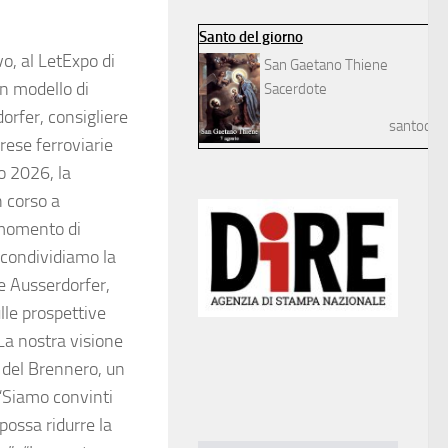
Santo del giorno
o, al LetExpo di
San Gaetano Thiene
n modello di
Sacerdote
orfer, consigliere
santodelg
ese ferroviarie
o 2026, la
n corso a
 momento di
i condividiamo la
ue Ausserdorfer,
lle prospettive
“La nostra visione
e del Brennero, un
 “Siamo convinti
possa ridurre la