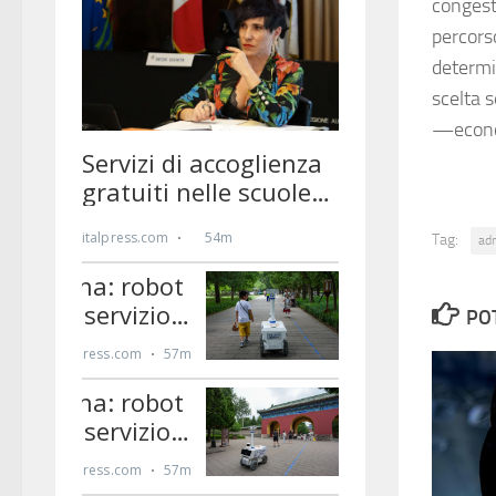
congest
percors
determin
scelta 
—econo
Tag:
ad
PO