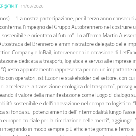
ER@TIN.IT
·
11/03/2026
nos) – “La nostra partecipazione, per il terzo anno consecutiv
conferma l’impegno del Gruppo Autobrennero nel costruire u
 sostenibile e orientato al futuro”. Lo afferma Martin Ausserd
Autostrada del Brennero e amministratore delegato delle impr
action Company e InRail, intervenendo in occasione di LetExp
azione dedicata a trasporti, logistica e servizi alle imprese i
 “Questo appuntamento rappresenta per noi un importante
o con operatori, istituzioni e stakeholder del settore, con cu
di accelerare la transizione ecologica del trasporto”, proseg
neando il valore della manifestazione come luogo di dialogo su
bilità sostenibile e dell’innovazione nel comparto logistico. 
ica si fonda sul potenziamento dell'intermodalità lungo l’ass
o europeo cruciale per la circolazione delle merci”, aggiunge.
o integrando in modo sempre più efficiente gomma e ferro si 