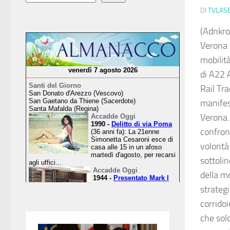
DI
TVLAS
(Adnkro
Verona 
mobilità
di A22 
Rail Tr
manifest
Verona.
confront
volontà 
sottoli
della mo
strateg
corridoi
che sol