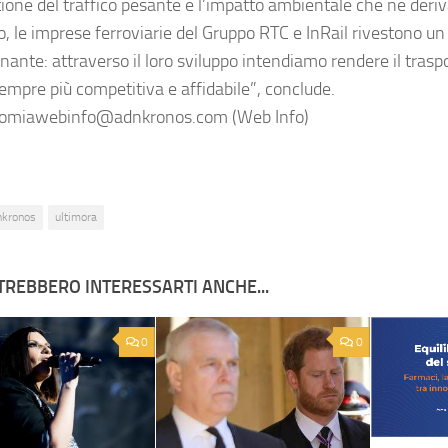
ione del traffico pesante e l’impatto ambientale che ne deriv
o, le imprese ferroviarie del Gruppo RTC e InRail rivestono un
ante: attraverso il loro sviluppo intendiamo rendere il trasp
sempre più competitiva e affidabile”, conclude.
miawebinfo@adnkronos.com (Web Info)
nkronos
ultimora
TREBBERO INTERESSARTI ANCHE...
0
0