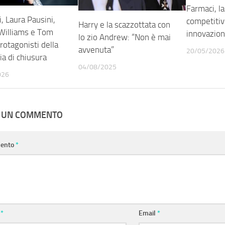
Farmaci, la
, Laura Pausini,
competitivi
Harry e la scazzottata con
Williams e Tom
innovazion
lo zio Andrew: “Non è mai
rotagonisti della
avvenuta”
20/05/2026
a di chiusura
04/08/2025
026
A UN COMMENTO
ento
*
e
*
Email
*