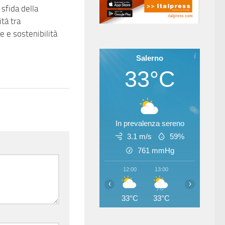
 sfida della
tà tra
e e sostenibilità
Salerno
33°C
In prevalenza sereno
3.1 m/s
59%
761
mmHg
12:00
13:00
14:00
15
‹
›
33°C
33°C
33°C
33