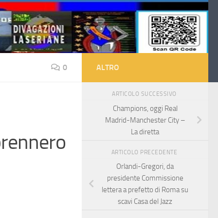
0
ALTRO
ARTICOLO SUCCESSIVO
Champions, oggi Real
Madrid-Manchester City –
La diretta
rennero
ARTICOLO PRECEDENTE
Orlandi-Gregori, da
presidente Commissione
lettera a prefetto di Roma su
scavi Casa del Jazz