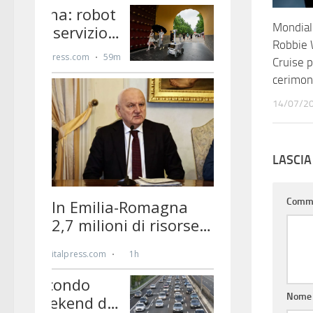
Mondiali
Robbie 
Cruise p
cerimoni
14/07/2
LASCI
Comm
Nom