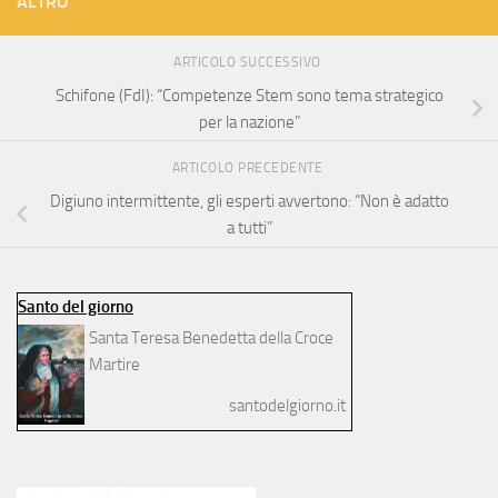
ALTRO
ARTICOLO SUCCESSIVO
Schifone (FdI): “Competenze Stem sono tema strategico
per la nazione”
ARTICOLO PRECEDENTE
Digiuno intermittente, gli esperti avvertono: “Non è adatto
a tutti”
Santo del giorno
Santa Teresa Benedetta della Croce
Martire
santodelgiorno.it